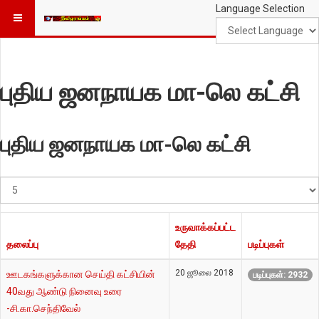
Language Selection
புதிய ஜனநாயக மா-லெ கட்சி
புதிய ஜனநாயக மா-லெ கட்சி
#
காட்டுக
உருவாக்கப்பட்ட
தலைப்பு
தேதி
படிப்புகள்
20 ஜூலை 2018
ஊடகங்களுக்கான செய்தி கட்சியின்
படிப்புகள்: 2932
40வது ஆண்டு நினைவு உரை
-சி.கா.செந்திவேல்