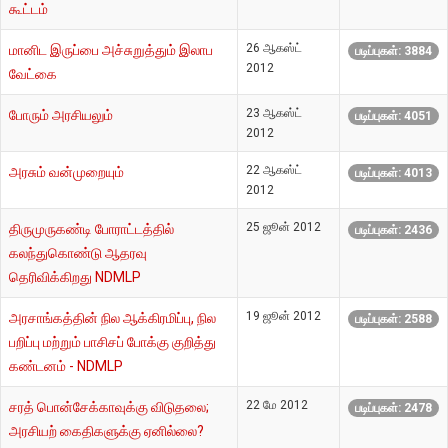
கூட்டம்
26 ஆகஸ்ட்
மானிட இருப்பை அச்சுறுத்தும் இலாப
படிப்புகள்: 3884
2012
வேட்கை
23 ஆகஸ்ட்
போரும் அரசியலும்
படிப்புகள்: 4051
2012
22 ஆகஸ்ட்
அரசும் வன்முறையும்
படிப்புகள்: 4013
2012
25 ஜூன் 2012
திருமுருகண்டி போராட்டத்தில்
படிப்புகள்: 2436
கலந்துகொண்டு ஆதரவு
தெரிவிக்கிறது NDMLP
19 ஜூன் 2012
அரசாங்கத்தின் நில ஆக்கிரமிப்பு, நில
படிப்புகள்: 2588
பறிப்பு மற்றும் பாசிசப் போக்கு குறித்து
கண்டனம் - NDMLP
22 மே 2012
சரத் பொன்சேக்காவுக்கு விடுதலை;
படிப்புகள்: 2478
அரசியற் கைதிகளுக்கு ஏனில்லை?