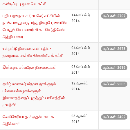
கண்டிப்பு: பு.ஜ.மா.லெ. கட்சி
14 செப்டம்பர்
புதிய ஜனநாயக (மா-லெ) கட்சியின்
படிப்புகள்: 2707
2014
நான்காவது வருடாந்த நிறைபேரவையில்
பொதுச் செயலாளர் சி.கா. செந்திவேல்
ஆற்றிய உரை
04 செப்டம்பர்
உள்நாட்டு நிலைமைகள்: புதிய-
படிப்புகள்: 2678
2014
ஜனநாயக மாச்சிச-லெனினிசக் கட்சி
03 செப்டம்பர்
இன்றைய சர்வதேச நிலைமைகள்
படிப்புகள்: 2616
2014
12 ஆகஸ்ட்
தமிழ் மாணவர் மீதான தாக்குதல்:
படிப்புகள்: 2305
2014
பல்கலைக்கழகங்களுள்
இனவாதத்தைப் புகுத்தும் பாசிசத்தின்
முயற்சி!
05 ஆகஸ்ட்
வெலிவேரியா தாக்குதல் : ஊடக
படிப்புகள்: 2402
2013
அறிக்கை!