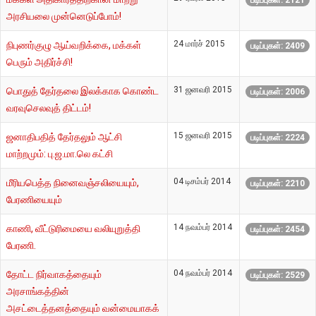
படிப்புகள்: 2121
அரசியலை முன்னெடுப்போம்!
24 மார்ச் 2015
நிபுணர்குழு ஆய்வறிக்கை, மக்கள்
படிப்புகள்: 2409
பெரும் அதிர்ச்சி!
31 ஜனவரி 2015
பொதுத் தேர்தலை இலக்காக கொண்ட
படிப்புகள்: 2006
வரவுசெலவுத் திட்டம்!
15 ஜனவரி 2015
ஜனாதிபதித் தேர்தலும் ஆட்சி
படிப்புகள்: 2224
மாற்றமும்: பு.ஜ.மா.லெ கட்சி
04 டிசம்பர் 2014
மீரியபெத்த நினைவஞ்சலியையும்,
படிப்புகள்: 2210
பேரணியையும்
14 நவம்பர் 2014
காணி, வீட்டுரிமையை வலியுறுத்தி
படிப்புகள்: 2454
பேரணி.
04 நவம்பர் 2014
தோட்ட நிர்வாகத்தையும்
படிப்புகள்: 2529
அரசாங்கத்தின்
அசட்டைத்தனத்தையும் வன்மையாகக்