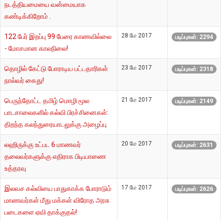
நடத்தியமையை வன்மையாக
கண்டிக்கிறோம் .
28 மே 2017
122 பேர் இறப்பு 99 பேரை காணவில்லை
படிப்புகள்: 2294
- மோசமான காலநிலை!
23 மே 2017
தொழில் கேட்டு போராடிய பட்டதாரிகள்
படிப்புகள்: 2318
நால்வர் கைது!
21 மே 2017
பெருந்தோட்ட தமிழ் மொழி மூல
படிப்புகள்: 2149
பாடசாலைகளில் கல்வி பிரச்சினைகள்:
திறந்த கலந்துரையாடலுக்கு அழைப்பு
20 மே 2017
லஹிருக்கு உட்பட 6 மாணவர்
படிப்புகள்: 2631
தலைவர்களுக்கு எதிராக பிடியாணை
உத்தரவு
17 மே 2017
இலவச கல்வியை பாதுகாக்க போராடும்
படிப்புகள்: 2626
மாணவர்கள் மீது மக்கள் விரோத அரசு
படைகளை ஏவி தாக்குதல்!