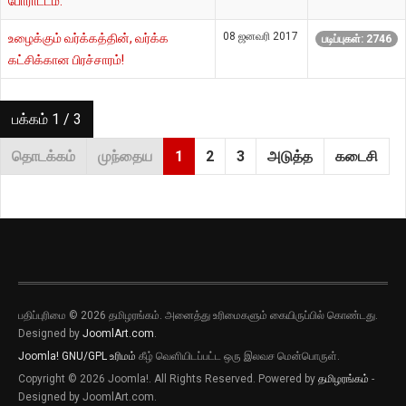
போராட்டம்.
08 ஜனவரி 2017
உழைக்கும் வர்க்கத்தின், வர்க்க
படிப்புகள்: 2746
கட்சிக்கான பிரச்சாரம்!
பக்கம் 1 / 3
தொடக்கம்
முந்தைய
1
2
3
அடுத்த
கடைசி
பதிப்புரிமை © 2026 தமிழரங்கம். அனைத்து உரிமைகளும் கையிருப்பில் கொண்டது.
Designed by
JoomlArt.com
.
Joomla!
GNU/GPL உரிமம்
கீழ் வெளியிடப்பட்ட ஒரு இலவச மென்பொருள்.
Copyright © 2026 Joomla!. All Rights Reserved. Powered by
தமிழரங்கம்
-
Designed by JoomlArt.com.