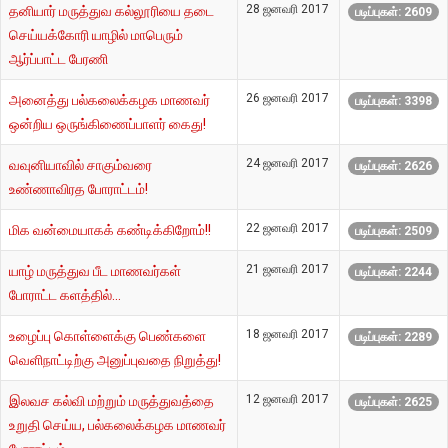
28 ஜனவரி 2017
தனியார் மருத்துவ கல்லூரியை தடை
படிப்புகள்: 2609
செய்யக்கோரி யாழில் மாபெரும்
ஆர்ப்பாட்ட பேரணி
26 ஜனவரி 2017
அனைத்து பல்கலைக்கழக மாணவர்
படிப்புகள்: 3398
ஒன்றிய ஒருங்கிணைப்பாளர் கைது!
24 ஜனவரி 2017
வவுனியாவில் சாகும்வரை
படிப்புகள்: 2626
உண்ணாவிரத போராட்டம்!
22 ஜனவரி 2017
மிக வன்மையாகக் கண்டிக்கிறோம்!!
படிப்புகள்: 2509
21 ஜனவரி 2017
யாழ் மருத்துவ பீட மாணவர்கள்
படிப்புகள்: 2244
போராட்ட களத்தில்...
18 ஜனவரி 2017
உழைப்பு கொள்ளைக்கு பெண்களை
படிப்புகள்: 2289
வெளிநாட்டிற்கு அனுப்புவதை நிறுத்து!
12 ஜனவரி 2017
இலவச கல்வி மற்றும் மருத்துவத்தை
படிப்புகள்: 2625
உறுதி செய்ய, பல்கலைக்கழக மாணவர்