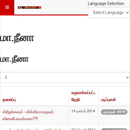
Language Selection
மா.நீனா
மா.நீனா
#
காட்டுக
உருவாக்கப்பட்ட
தலைப்பு
தேதி
படிப்புகள்
19 டிசம்பர் 2014
ஸ்ரீதுங்கவும் - விக்கிரமபாகுவும்
படிப்புகள்: 8979
விலைபோவார்களா??!