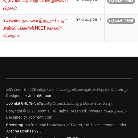
02 பிப்ரவரி 2012
கருங்காலி அரசியலும்; காலி இலக்கிய
படிப்புகள்: 8903
விழாவும்
02 பிப்ரவரி 2012
“புலிகளின் தலைமை இறந்து விட்டது ”
படிப்புகள்: 9595
நோர்வே புலிகளின் NCET தலைவர்
கந்தையா
பதிப்புரிமை © 2026 தமிழரங்கம். அனைத்து உரிமைகளும் கையிருப்பில் கொண்டது.
Designed by
JoomlArt.com
.
Joomla!
GNU/GPL உரிமம்
கீழ் வெளியிடப்பட்ட ஒரு இலவச மென்பொருள்.
Copyright © 2026 Joomla!. All Rights Reserved. Powered by
தமிழரங்கம்
-
Designed by JoomlArt.com.
Bootstrap
is a front-end framework of Twitter, Inc. Code licensed under
Apache License v2.0
.