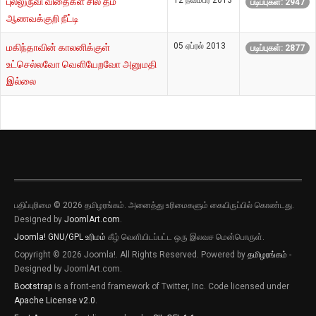
12 நவம்பர் 2013
புல்லுருவி விதைகள் சில தம்
படிப்புகள்: 2947
ஆணவக்குறி நீட்டி
05 ஏப்ரல் 2013
மகிந்தாவின் காலனிக்குள்
படிப்புகள்: 2877
உட்செல்லவோ வெளியேறவோ அனுமதி
இல்லை
பதிப்புரிமை © 2026 தமிழரங்கம். அனைத்து உரிமைகளும் கையிருப்பில் கொண்டது.
Designed by
JoomlArt.com
.
Joomla!
GNU/GPL உரிமம்
கீழ் வெளியிடப்பட்ட ஒரு இலவச மென்பொருள்.
Copyright © 2026 Joomla!. All Rights Reserved. Powered by
தமிழரங்கம்
-
Designed by JoomlArt.com.
Bootstrap
is a front-end framework of Twitter, Inc. Code licensed under
Apache License v2.0
.