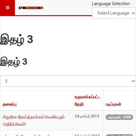
Language Selection
இதழ் 3
இதழ் 3
#
காட்டுக
உருவாக்கப்பட்ட
தலைப்பு
தேதி
படிப்புகள்
24 டிசம்பர் 2013
சிறுநீரக நோய்த்தாக்கம் வெளிவரும்
படிப்புகள்: 2989
அதிர்ச்சிகள்!