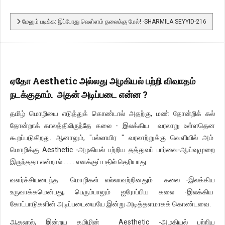
மேலும் படிக்க: இப்போது வெள்ளம் தலைக்கு மேல்! -SHARMILA SEYYID-216
ஏதோ Aesthetic அல்லது அழகியல் பற்றி விவாதம்
நடக்குதாம். அதன் அடிப்படை என்ன ?
தமிழ் மொழியை எடுத்துக் கொண்டால் அதற்கு, மண் தோன்றிக் கல்
தோன்றாக் காலத்திலிருந்தே கலை - இலக்கிய வரலாறு உள்ளதென
கூறப்படுகிறது. ஆனாலும், "பல்லாயிர " வரலாற்றுக்கு வெளியில் அம்
மொழிக்கு Aesthetic -அழகியல் பற்றிய தத்துவப் பார்வை-ஆய்வுமுறை
இருந்ததா என்றால் ....... எனக்குப் பதில் தெரியாது.
வளர்ச்சியடைந்த மொழிகள் எல்லாவற்றினதும் கலை -இலக்கிய
உருவாக்கமென்பது, பெரும்பாலும் ஐரோப்பிய கலை -இலக்கிய
கோட்பாடுகளின் அடிப்படையையே இன்று அடித்தளமாகக் கொண்டவை.
ஆதலால், இன்றய தமிழின் Aesthetic -அழகியல் பற்றிய