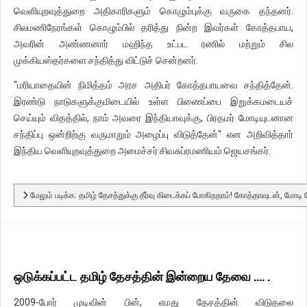
வெளியுறவுத்துறை அதிகாரிகளும் கொழும்புக்கு வருகை தந்தனர்.
சிலமணிநேரங்கள் கொழும்பில் தரித்து நின்ற இவர்கள் கோத்தபாய,
அவரின் அண்ணனார் மஹிந்த உட்பட ரணில் மற்றும் சில
முக்கியஸ்தர்களை சந்தித்து விட்டுச் சென்றனர்.
"மரியாதையின் நிமித்தம் அரச அதிபர் கோத்தபாயவை சந்தித்தேன்.
இரண்டு நாடுகளுக்குமிடையில் உள்ள பிணைப்பை இறுக்கமடையச்
செய்யும் விதத்தில், நாம் அவரை இந்தியாவுக்கு, பிரதமர் மோடியுடனான
சந்திப்பு ஒன்றிற்கு வருமாறும் அழைப்பு விடுத்தேன்" என அறிவித்தார்
இந்திய வெளியுறவுத்துறை அமைச்சர் சிவசுப்ரமணியம் ஜெயசங்கர்.
மேலும் படிக்க: தமிழ் தேசத்துக்கு தீர்வு கிடைக்கப் போகிறதாம்! கோத்தாவுடன், மோடி ப
ஒடுக்கப்பட்ட தமிழ் தேசத்தின் இன்றைய தேவை .... .
2009-போர் முடிவின் பின், எமது தேசத்தின் விடுதலை