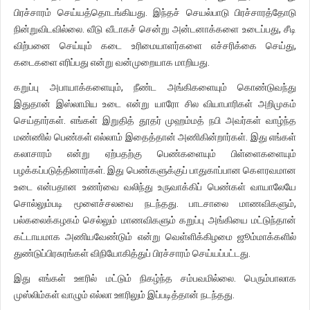
பிரச்சாரம் செய்யத்தொடங்கியது. இந்தச் செயல்ப
ாடு பிரச்சாரத்தோடு
நின்றுவிடவில்லை. வீடு வீடாகச் சென்று அன்டனாக்களை உடைப்பது, சீடி
விற்பனை செய்யும் கடை உரிமையாளர்களை எச்சரிக்கை செய்து,
கடைகளை எரிப்பது என்று வன்முறையாக மாறியது.
கறுப்பு அபாயாக்களையும், நீண்ட அங்கிகளையும் கொண்டுவந்து
இதுதான் இஸ்லாமிய உடை என்று யாரோ சில வியாபாரிகள் அறிமுகம்
செய்தார்கள். எங்கள் இறுதித் தூதர் முஹம்மத் நபி அவர்கள் வாழ்ந்த
மண்ணில் பெண்கள் எல்லாம் இதைத்தான் அணிகின்றார்கள். இது எங்கள்
கலாசாரம் என்று ஏற்பதற்கு பெண்களையும் பிள்ளைகளையும்
பழக்கப்படுத்தினார்கள். இது பெண்களுக்குப் பாதுகாப்பான கௌரவமான
உடை என்பதான உணர்வை வலிந்து உருவாக்கிப் பெண்கள் வாயாலேயே
சொல்லும்படி மூளைச்சலவை நடந்தது. பாடசாலை மாணவிகளும்,
பல்கலைக்கழகம் செல்லும் மாணவிகளும் கறுப்பு அங்கியை மட்டுந்தான்
கட்டாயமாக அணியவேண்டும் என்று வெள்ளிக்கிழமை ஜூம்மாக்களில்
துண்டுப்பிரசுரங்கள் விநியோகித்துப் பிரச்சாரம் செய்யப்பட்டது.
இது எங்கள் ஊரில் மட்டும் நிகழ்ந்த சம்பவமில்லை. பெரும்பாலாக
முஸ்லிம்கள் வாழும் எல்லா ஊரிலும் இப்படித்தான் நடந்தது.