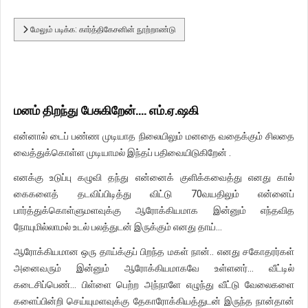
மேலும் படிக்க: கார்த்திகேசனின் நூற்றாண்டு
மனம் திறந்து பேசுகிறேன்.... எம்.ஏ.ஷகி
என்னால் டைப் பண்ண முடியாத நிலையிலும் மனதை வதைக்கும் சிலதை
வைத்துக்கொள்ள முடியாமல் இந்தப் பதிவையிடுகிறேன் .
எனக்கு உடுப்பு கழுவி தந்து என்னைக் குளிக்கவைத்து எனது கால்
கைகளைத் தடவிப்பிடித்து விட்டு 70வயதிலும் என்னைப்
பார்த்துக்கொள்ளுமளவுக்கு ஆரோக்கியமாக இன்னும் எந்தவித
நோயுமில்லாமல் உடல் பலத்துடன் இருக்கும் எனது தாய்...
ஆரோக்கியமான ஒரு தாய்க்குப் பிறந்த மகள் நான்.. எனது சகோதரர்கள்
அனைவரும் இன்னும் ஆரோக்கியமாகவே உள்ளனர்... வீட்டில்
கடைசிப்பெண்... பிள்ளை பெற்ற அந்நாளே எழுந்து வீட்டு வேலைகளை
களைப்பின்றி செய்யுமளவுக்கு தேகாரோக்கியத்துடன் இருந்த நான்தான்