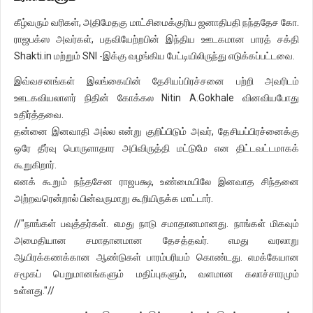
கீழ்வரும் வரிகள், அதிமேதகு மாட்சிமைக்குரிய ஜனாதிபதி நந்ததேச கோ.
ராஜபக்ஸ அவர்கள், பதவியேற்றபின் இந்திய ஊடகமான பாரத் சக்தி
Shakti.in மற்றும் SNI -இக்கு வழங்கிய பேட்டியிலிருந்து எடுக்கப்பட்டவை.
இவ்வசனங்கள் இலங்கையின் தேசியப்பிரச்சனை பற்றி அவரிடம்
ஊடகவியலாளர் நிதின் கோக்கல Nitin A.Gokhale வினவியபோது
உதிர்த்தவை.
தன்னை இனவாதி அல்ல என்று குறிப்பிடும் அவர், தேசியப்பிரச்னைக்கு
ஒரே தீர்வு பொருளாதார அபிவிருத்தி மட்டுமே என திட்டவட்டமாகக்
கூறுகிறார்.
எனக் கூறும் நந்தசேன ராஜபக்ஷ, உண்மையிலே இனவாத சிந்தனை
அற்றவரென்றால் பின்வருமாறு கூறியிருக்க மாட்டார்.
//"நாங்கள் பவுத்தர்கள். எமது நாடு சமாதானமானது. நாங்கள் மிகவும்
அமைதியான சமாதானமான தேசத்தவர். எமது வரலாறு
ஆயிரக்கணக்கான ஆண்டுகள் பாரம்பரியம் கொண்டது. எமக்கேயான
சமூகப் பெறுமானங்களும் மதிப்புகளும், வளமான கலாச்சாரமும்
உள்ளது."//