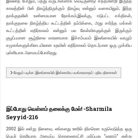
இல்லாத போதும், பத்து வருடங்களாக வெடிகுண்டு சத்தமின்றி இருந்த
காலத்தின் பின் நிகழ்ந்திருக்கும் நிகழ்வு என்னும் வகையிலும்; இந்த
தாக்குதலின் உண்மையான நோக்கம்,இலக்கு, ஈடுபட்ட சக்திகள்,
தாக்குதலை நிகழ்த்திய கூட்டத்தின் நம்பிக்கை, அது சார்ந்த மக்கள்
கூட்டத்தின் எதிர்காலம் என்னும் பல கேள்விகளுக்குள் இருக்கும்
குழப்பமான சூழ்நிலை காரணமாக இச்சம்பவம் இலங்கையில் வாழும்
சமூகங்களுக்கிடையிலான உறவின் எதிர்காலம் தொடர்பான ஒரு முக்கிய
புள்ளியாக அமையப்போகிறது.
மேலும் படிக்க: இலங்கையில் இஸ்லாமிய பயங்கரவாதம்: புதிய திசைகள்
இப்போது வெள்ளம் தலைக்கு மேல்! -Sharmila
Seyyid-216
2002 இல் என்று நினைவு. எங்களது ஊரில் திடீரென உருவெடுத்த ஒரு
பெயர் தெரியாத அமைப்பு தொலைகாட்சி பார்ப்பது ”ஹராம்” என்று