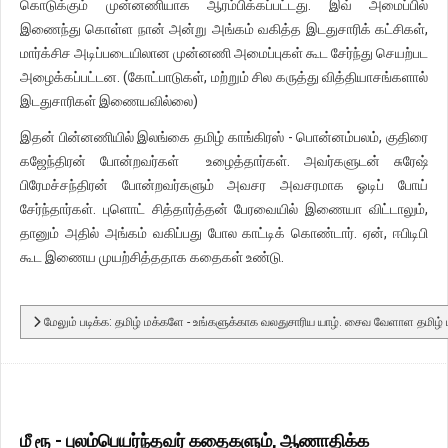
கொடுக்கும் முன்னணியாக ஆரம்பிக்கப்பட்டது. இவ் அமைப்பில்
இணைந்து கொள்ள நான் அன்று அங்கம் வகித்த இடதுசாரிக் கட்சிகள்,
மார்க்சிச அடிப்படையிலான முன்னணி அமைப்புகள் கூட சேர்ந்து செயற்பட
அழைக்கப்பட்டன. (கோட்பாடுகள், மற்றும் சில கருத்து வித்தியாசங்களால்
இடதுசாரிகள் இணையவில்லை)
இதன் பின்னணியில் இலங்கை தமிழ் காங்கிரஸ் - பொன்னம்பலம், குதிரை
கஜேந்திரன் போன்றவர்கள் உழைத்தார்கள். அவர்களுடன் சுரேஷ்
பிரேமச்சந்திரன் போன்றவர்களும் அவசர அவசரமாக ஓடிப் போய்
சேர்ந்தார்கள். புளொட் சித்தார்த்தன் பேரவையில் இணையா விட்டாலும்,
தானும் அதில் அங்கம் வகிப்பது போல காட்டிக் கொண்டார். ஏன், ஈபிடிபி
கூட இணைய முயற்சித்ததாக கதைகள் உண்டு.
மேலும் படிக்க: தமிழ் மக்களே - உங்களுக்காக வலதுசாரிய யாழ். சைவ வேளாள தமிழ்
மீ ரூ - புலம்பெயர்ந்தவர் கதைகளும், ஆணாதிக்க