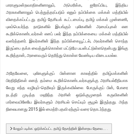
பாராளுமன்றவாதிகளினாலும், அமெரிக்க, ஐரோப்பிய, இந்திய
அரசுகளினாலும் பெற்றுத்தரப்படும் எனும் நம்பிக்கை மக்கள் மத்தியில்
விதைக்கப்பட்டது. தமிழ் தேசியக் கூட்டமைப்பு, தமிழ் மக்கள் முன்னணி,
புலம்பெயர்ந்த நாடுகளில் இயங்கும் புலிகளின் அமைப்புகள் என
கூறிக்கொண்டவர்கள் எனப் பலர் இந்த நம்பிக்கையை மக்கள் மத்தியில்
வளர்த்தனர். இவர்களின் இந்த நம்பிக்கையூட்டல், அவர்களின் சொந்த
இருப்பை தக்க வைத்துக்கொள்ள மட்டுமே பயன்பட்டுள்ளதென்பது இங்கு
கூறித்தான், அனைவரும் தெரிந்து கொள்ள வேண்டிய விடையமல்ல.
அதேவேளை, புலிகளுக்குப் பின்னான காலத்தில் தமிழ்மக்களின்
பிரதிநிதிகள் எனத் தம்மை கூறிக்கொண்டவர்களுக்கு அரசியல்ரீதியாக
வேறு எந்த வழியும்-தெரிவும் இருக்கவில்லை. போருக்குப் பின், போரை
நடத்தி முடித்த மஹிந்த அரசின் ஒடுக்குமுறைக் கருவிகளின்
பார்வையிலேயே இவர்களும் அரசியல் செய்யும் சூழல் இருந்தது. அந்த
நிலையானது 2015 இல் மைத்ரி பதவி ஏற்கும் வரை தொடர்ந்தது.
மேலும் படிக்க: ஒடுக்கப்பட்ட தமிழ் தேசத்தின் இன்றைய தேவை.... .