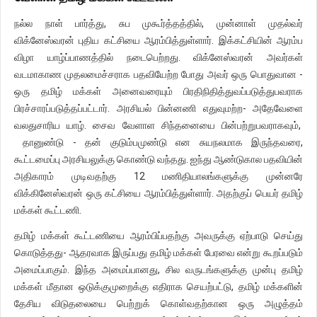
நல்ல நாள் பார்த்து, சுப முகூர்த்தத்தில், முன்னாள் முதல்வர்
விக்னேஸ்வரன் புதிய கட்சியை ஆரம்பித்துள்ளார். இக்கட்சியின் ஆரம்ப
விழா யாழ்ப்பாணத்தில் நடைபெற்றது. விக்னேஸ்வரன் அவர்கள்
வடமாகாண முதலமைச்சராக பதவியேற்ற போது அவர் ஒரு பொதுவான -
ஒரு தமிழ் மக்கள் அனைவரையும் பிரதிநிதித்துவப்படுத்துபவராக
பிரச்சாரப்படுத்தப்பட்டார். அரசியல் பின்னணி எதுவுமற்ற- அதேவேளை
வலதுசாரிய யாழ். சைவ வேளாள சிந்தனையை பின்பற்றுபவராகவும்,
தானுண்டு - தன் குடும்பமுண்டு என சுயநலமாக இருந்தவரை,
கூட்டமைப்பு அரசியலுக்கு கொண்டு வந்தது. ஐந்து ஆண்டுகால பதவியின்
அதிகாரம் முடிவதற்கு 12 மணிதியாலங்களுக்கு முன்னரே
விக்கினேஸ்வரன் ஒரு கட்சியை ஆரம்பித்துள்ளார். அதற்குப் பெயர் தமிழ்
மக்கள் கூட்டணி.
தமிழ் மக்கள் கூட்டணியை ஆரம்பிப்பதற்கு அவருக்கு ஏற்பாடு செய்து
கொடுத்தது- ஆதரவாக இருப்பது தமிழ் மக்கள் பேரவை என்று கூறப்படும்
அமைப்பாகும். இந்த அமைப்பானது, சில வருடங்களுக்கு முன்பு தமிழ்
மக்கள் மீதான ஒடுக்குமுறைக்கு எதிராக செயற்பட்டு, தமிழ் மக்களின்
தேசிய விடுதலையை பெற்றுக் கொள்வதற்கான ஒரு அழுத்தம்