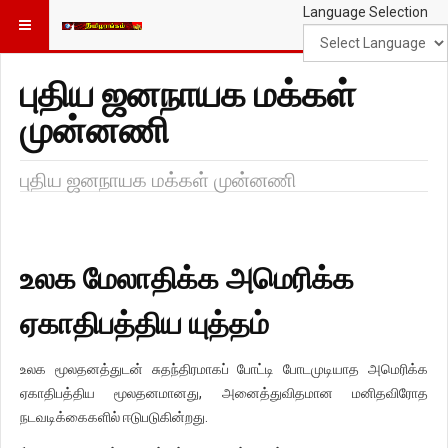
Language Selection
புதிய ஜனநாயக மக்கள்
முன்னணி
புதிய ஜனநாயக மக்கள் முன்னணி
உலக மேலாதிக்க அமெரிக்க
ஏகாதிபத்திய யுத்தம்
உலக மூலதனத்துடன் சுதந்திரமாகப் போட்டி போடமுடியாத அமெரிக்க
ஏகாதிபத்திய மூலதனமானது, அனைத்துவிதமான மனிதவிரோத
நடவடிக்கைகளில் ஈடுபடுகின்றது.