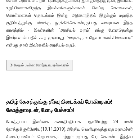
சொல் "அரசியல் அறம்". புலிகளுக்கு காவடி தூக்குவதற்கு முன், இவர்கள்
உறுப்பினராகவிருந்த இயக்கங்களுக்காகச் செய்த கொலைகள்,
கொள்ளைகள் தொடக்கம் இன்று அதிகாரத்தில் இருக்கும் மஹிந்த
குடும்பத்துக்கு பல்லக்கு தூக்கிக்கொண்டிருப்பது வரையான இந்த
காலத்தில் - இவர்களின் "அரசியல் அறம்" எங்கு போனதென்று
இவர்களால் பதில் கூற முடியாது. "ஊருக்கு உபதேசம் உனக்கில்லையடி"
என்பது தான் இவர்களில் அரசியல் அறம்.
மேலும் படிக்க: கோத்தபாய நல்லவராம்
தமிழ் தேசத்துக்கு தீர்வு கிடைக்கப் போகிறதாம்!
கோத்தாவுடன், மோடி பேச்சாம்!
கோத்தபாய இலங்கை சனாதிபதியாக பதவியேற்று 24 மணி
நேரத்துக்குள்ளேயே(19.11.2019), இந்திய வெளியுறவுத்துறை அமைச்சர்
சிவசுப்ரமணியம் ஜெயசங்கர், மற்றும் ஐம்பது பேர் கொண்ட இந்திய