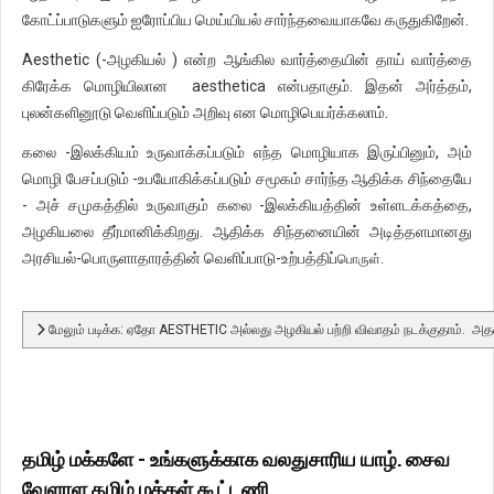
கோட்ப்பாடுகளும் ஐரோப்பிய மெய்யியல் சார்ந்தவையாகவே கருதுகிறேன்.
Aesthetic (-அழகியல் ) என்ற ஆங்கில வார்த்தையின் தாய் வார்த்தை
கிரேக்க மொழியிலான aesthetica என்பதாகும். இதன் அர்த்தம்,
புலன்களினூடு வெளிப்படும் அறிவு என மொழிபெயர்க்கலாம்.
கலை -இலக்கியம் உருவாக்கப்படும் எந்த மொழியாக இருப்பினும், அம்
மொழி பேசப்படும் -உபயோகிக்கப்படும் சமூகம் சார்ந்த ஆதிக்க சிந்தையே
- அச் சமுகத்தில் உருவாகும் கலை -இலக்கியத்தின் உள்ளடக்கத்தை,
அழகியலை தீர்மானிக்கிறது. ஆதிக்க சிந்தனையின் அடித்தளமானது
அரசியல்-பொருளாதாரத்தின் வெளிப்பாடு-உற்பத்திப்
பொ
ருள்.
மேலும் படிக்க: ஏதோ AESTHETIC அல்லது அழகியல் பற்றி விவாதம் நடக்குதாம். அத
தமிழ் மக்களே - உங்களுக்காக வலதுசாரிய யாழ். சைவ
வேளாள தமிழ் மக்கள் கூட்டணி