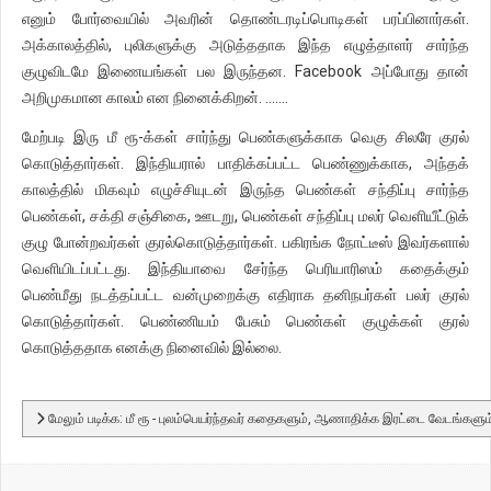
எனும் போர்வையில் அவரின் தொண்டரடிப்பொடிகள் பரப்பினார்கள்.
அக்காலத்தில், புலிகளுக்கு அடுத்ததாக இந்த எழுத்தாளர் சார்ந்த
குழுவிடமே இணையங்கள் பல இருந்தன. Facebook அப்போது தான்
அறிமுகமான காலம் என நினைக்கிறன். .......
மேற்படி இரு மீ ரூ-க்கள் சார்ந்து பெண்களுக்காக வெகு சிலரே குரல்
கொடுத்தார்கள். இந்தியரால் பாதிக்கப்பட்ட பெண்ணுக்காக, அந்தக்
காலத்தில் மிகவும் எழுச்சியுடன் இருந்த பெண்கள் சந்திப்பு சார்ந்த
பெண்கள், சக்தி சஞ்சிகை, ஊடறு, பெண்கள் சந்திப்பு மலர் வெளியீட்டுக்
குழு போன்றவர்கள் குரல்கொடுத்தார்கள். பகிரங்க நோட்டீஸ் இவர்களால்
வெளியிடப்பட்டது. இந்தியாவை சேர்ந்த பெரியாரிஸம் கதைக்கும்
பெண்மீது நடத்தப்பட்ட வன்முறைக்கு எதிராக தனிநபர்கள் பலர் குரல்
கொடுத்தார்கள். பெண்ணியம் பேசும் பெண்கள் குழுக்கள் குரல்
கொடுத்ததாக எனக்கு நினைவில் இல்லை.
மேலும் படிக்க: மீ ரூ - புலம்பெயர்ந்தவர் கதைகளும், ஆணாதிக்க இரட்டை வேடங்களும