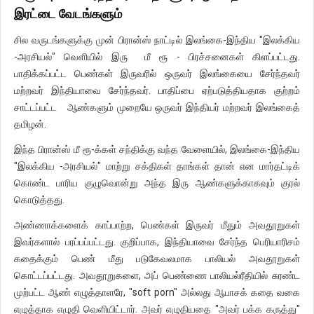
இரட்டை வேடங்களும்
சில வருடங்களுக்கு முன் பிரான்ஸ் நாட்டில் இலங்கை-இந்திய "இலக்கிய
-அரசியல்" வெளியில் இரு மீ ரூ - பிரச்சனைகள் கிளப்பட்டது.
பாதிக்கப்பட்ட பெண்கள் இருவரில் ஒருவர் இலங்கையை சேர்ந்தவர்
மற்றவர் இந்தியாவை சேர்ந்தவர். பாதிப்பை ஏற்படுத்தியதாக குற்றம்
சாட்டப்பட்ட ஆண்களும் முறையே ஒருவர் இந்தியர் மற்றவர் இலங்கைத்
தமிழன்.
இந்த பிரான்ஸ் மீ ரூ-க்கள் சந்திக்கு வந்த வேளையில், இலங்கை-இந்திய
"இலக்கிய -அரசியல்" மாற்று சக்திகள் தாங்கள் தான் என மார்தட்டிக்
கொண்ட பாரிய குழுவொன்று அந்த இரு ஆண்களுக்காகவும் குரல்
கொடுத்தது.
அண்ணாக்களைக் காப்பாற்ற, பெண்கள் இருவர் மீதும் அவதூறுகள்
இவர்களால் பரப்பப்பட்டது. குறிப்பாக, இந்தியாவை சேர்ந்த பெரியாரிசம்
கதைக்கும் பெண் மீது படுகேவலமாக பாலியல் அவதூறுகள்
கொட்டப்பட்டது. அவதூறுகளை, அப் பெண்ணை பாலியல்ரீதியில் சுரண்ட
முற்பட்ட ஆண் எழுத்தாளரே, "soft porn" அல்லது ஆபாசக் கதை வகை
எழுத்தாக எழுதி வெளியிட்டார். அவர் எழுதியதை "அவர் பக்க கருத்து"