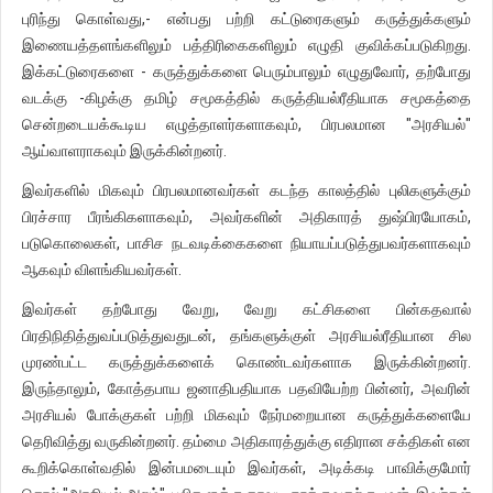
புரிந்து கொள்வது,- என்பது பற்றி கட்டுரைகளும் கருத்துக்களும்
இணையத்தளங்களிலும் பத்திரிகைகளிலும் எழுதி குவிக்கப்படுகிறது.
இக்கட்டுரைகளை - கருத்துக்களை பெரும்பாலும் எழுதுவோர், தற்போது
வடக்கு -கிழக்கு தமிழ் சமூகத்தில் கருத்தியல்ரீதியாக சமூகத்தை
சென்றடையக்கூடிய எழுத்தாளர்களாகவும், பிரபலமான "அரசியல்"
ஆய்வாளராகவும் இருக்கின்றனர்.
இவர்களில் மிகவும் பிரபலமானவர்கள் கடந்த காலத்தில் புலிகளுக்கும்
பிரச்சார பீரங்கிகளாகவும், அவர்களின் அதிகாரத் துஷ்பிரயோகம்,
படுகொலைகள், பாசிச நடவடிக்கைகளை நியாயப்படுத்துபவர்களாகவும்
ஆகவும் விளங்கியவர்கள்.
இவர்கள் தற்போது வேறு, வேறு கட்சிகளை பின்கதவால்
பிரதிநிதித்துவப்படுத்துவதுடன், தங்களுக்குள் அரசியல்ரீதியான சில
முரண்பட்ட கருத்துக்களைக் கொண்டவர்களாக இருக்கின்றனர்.
இருந்தாலும், கோத்தபாய ஜனாதிபதியாக பதவியேற்ற பின்னர், அவரின்
அரசியல் போக்குகள் பற்றி மிகவும் நேர்மறையான கருத்துக்களையே
தெரிவித்து வருகின்றனர். தம்மை அதிகாரத்துக்கு எதிரான சக்திகள் என
கூறிக்கொள்வதில் இன்பமடையும் இவர்கள், அடிக்கடி பாவிக்குமோர்