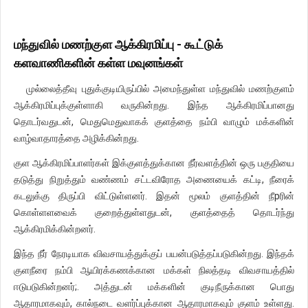
மந்துவில் மணற்குள ஆக்கிரமிப்பு - கூட்டுக்
களவாணிகளின் கள்ள மவுனங்கள்
முல்லைத்தீவு புதுக்குடியிருப்பில் அமைந்துள்ள மந்துவில் மணற்குளம்
ஆக்கிரமிப்புக்குள்ளாகி வருகின்றது. இந்த ஆக்கிரமிப்பானது
தொடர்வதுடன், மெதுமெதுவாகக் குளத்தை நம்பி வாழும் மக்களின்
வாழ்வாதாரத்தை அழிக்கின்றது.
குள ஆக்கிரமிப்பாளர்கள் இக்குளத்துக்கான நீர்வளத்தின் ஒரு பகுதியை
தடுத்து நிறுத்தும் வண்ணம் சட்டவிரோத அணையைக் கட்டி, நீரைக்
கடலுக்கு திருப்பி விட்டுள்ளனர். இதன் மூலம் குளத்தின் நீpரின்
கொள்ளளவைக் குறைத்துள்ளதுடன், குளத்தைத் தொடர்ந்து
ஆக்கிரமிக்கின்றனர்.
இந்த நீர் நேரடியாக விவசாயத்துக்குப் பயன்படுத்தப்படுகின்றது. இந்தக்
குளநீரை நம்பி ஆயிரக்கணக்கான மக்கள் நிலத்தடி விவசாயத்தில்
ஈடுபடுகின்றனர்;. அத்துடன் மக்களின் குடிநீருக்கான பொது
ஆதாரமாகவும், கால்நடை வளர்ப்புக்கான ஆதாரமாகவும் குளம் உள்ளது.