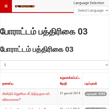
Language Selection
போராட்டம் பத்திரிகை 03
போராட்டம் பத்திரிகை 03
#
காட்டுக
உருவாக்கப்பட்ட
தலைப்பு
தேதி
படிப்புகள்
21 ஜனவரி 2014
மீண்டும் ஜெனீவா மீட்டுத்தருமா எம்
படிப்புகள்: 4393
உரிமைகளை?