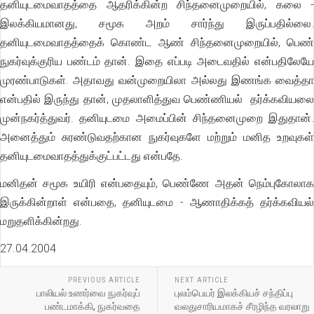
தனியுடமைவாதத்தை ஆதரிக்கின்ற சிந்தனைமுறையில், கலை -
இலக்கியமானது, சமூக அறம் சார்ந்து இருப்பதில்லை.
தனியுடமைவாதத்தைக் கொண்ட ஆண் சிந்தனைமுறையில், பெண்
நுகர்வுக்குரிய பண்டம் தான். இதை எப்படி அடைவதில் என்பதிலேயே
முரண்பாடுகள். அதாவது வன்முறையிலா அல்லது இணங்க வைத்தா
என்பதில் இருந்து தான், முதலாளித்துவ பெண்ணியல் தர்க்கவியலை
முன்நகர்த்துவர். தனியுடமை அமைப்பின் சிந்தனைமுறை இதுதான்.
அனைத்தும் சுரண்டுவதற்கான நுகர்வுகளே மற்றும் மனித உறவுகள்
தனியுடமைவாதத்துக்குட்பட்டது என்பதே.
மனிதன் சமூக உயிரி என்பதையும், பெண்ணே அதன் நெம்புகோலாக
இருக்கின்றாள் என்பதை, தனியுடமை - ஆணாதிக்கத் தர்க்கவியல்
மறுதளிக்கின்றது.
27.04.2004
PREVIOUS ARTICLE
NEXT ARTICLE
பாலியல் உணர்வை நுகர்வுப்
புலம்பெயர் இலக்கியச் சந்திப்பு
பண்டமாக்கி, நுகர்வதை
வலதுசாரியமாகச் சீரழிந்த வரலாறு