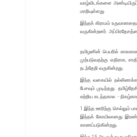
வாழ்விடங்களை அண்டியிருப்
மாறியுள்ளது.
இந்தக் கிராமம் உருவானதையட
வருகின்றனர். அப்பிரதேசத்
தமிழனின் பெயரில் காலகால
முற்படுவதற்கு எதிராக, ச
நடந்தேறி வருகின்றது.
இந்த வகையில் நல்லிணக்கப
பேசவும் முடிந்தது. தமிழ
சுற்றிய கடந்தகால - நிகழ்கா
1.இந்த ஊரிற்கு செல்லும் ப
இந்தக் கோயிலானது இரண்டு
காணப்படுகின்றது.
இந்த 15 அடிகள் உயர மதில