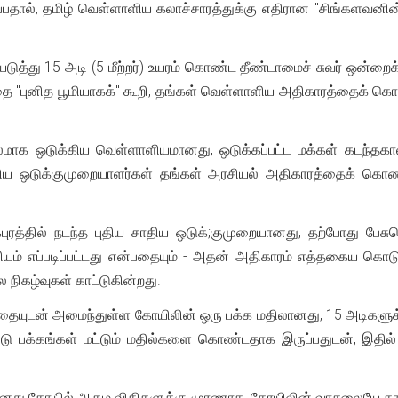
பதால், தமிழ் வெள்ளாளிய கலாச்சாரத்துக்கு எதிரான "சிங்களவனின்
ுத்து 15 அடி (5 மீற்றர்) உயரம் கொண்ட தீண்டாமைச் சுவர் ஒன்றைக் 
தை "புனித பூமியாகக்" கூறி, தங்கள் வெள்ளாளிய அதிகாரத்தைக் க
மாக ஒடுக்கிய வெள்ளாளியமானது, ஒடுக்கப்பட்ட மக்கள் கடந்தக
ாதிய ஒடுக்குமுறையாளர்கள் தங்கள் அரசியல் அதிகாரத்தைக் கொண்ட
ுரத்தில் நடந்த புதிய சாதிய ஒடுக்;குமுறையானது, தற்போது பேசு
்தேசியம் எப்படிப்பட்டது என்பதையும் - அதன் அதிகாரம் எத்தகைய
ல நிகழ்வுகள் காட்டுகின்றது.
ாதையுடன் அமைந்துள்ள கோயிலின் ஒரு பக்க மதிலானது, 15 அடிகளுக்கு
 பக்கங்கள் மட்டும் மதில்களை கொண்டதாக இருப்பதுடன், இதில் 
ானது கோயில் ஆகம விதிகளுக்கு முரணாக, கோயிலின் வாசலையே காணம