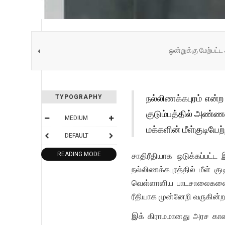
ஒன்றுக்கு மேற்பட்ட
நல்லிணக்கபுரம் என்ற
TYPOGRAPHY
குடும்பத்தில் அண்ணளவ
MEDIUM
மக்களின் மீள்குடி
DEFAULT
READING MODE
சாதிரீதியாக ஒடுக்கப்பட்
நல்லிணக்கபுரத்தில் மீள்
வெள்ளாளிய பாடசாலைகளைத்
ரீதியாக முன்னேறி வருகின்ற
இக் கிராமமானது அரச காணி