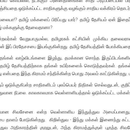
்பிய கோயிலில்; நடக்கும் அன்னதானங்கள் சாதி அடிப்படையில் பிரித
்சியதை ஒடுக்கப்பட்ட சாதிகளுக்கு வழங்கும் சாதிய வக்கிரம் தொடர
்லையா!? தமிழ் மக்களைப் பிரிப்பது யார்? தமிழ் தேசியம் ஏன் இதை
ழ் மக்களுக்கு தேவைதானா?
்றவர்கள் வேறுயாருமல்ல, தமிழரசுக் கட்சியின் முக்கிய தலைவ
் தான் இப் பிரதேசசபை இயங்குகின்றது. தமிழ் தேசியத்தின் யோக்கி
தங்கள் வாழ்விடங்களை இழந்து, தமக்கான சொந்த இருப்பிடங்களின்ற
, தமிழ் தேசியத்திற்காக தங்கள் உயிர்களைக் கொடுத்தவர்கள். தங்கள
றது என்பதை இந்த கிராமம் சந்திக்கின்ற பொது அவலம் காட்டுகின்றது.
் ஒடுக்குகி;ன்ற சாதிகளிடம் புலம்பெயர் நிதிகள் செல்வதுடன், குறிப
வான நி;லை. காலகாலமாக வெள்ளாளியத்தால் ஒடுக்கப்பட்ட மக்கள்,
ுவான சிவசேனை என்ற வெள்ளாளிய இந்துத்துவ அமைப்பானது,
ை தாளம் போடுகின்றது. கிறிஸ்துவ - இந்து மக்கள் இணைந்து கட்டப
துவ அதிகாரத்தின் குரலுடன், அந்த கிராமத்துக்குள் புகுந்த ச