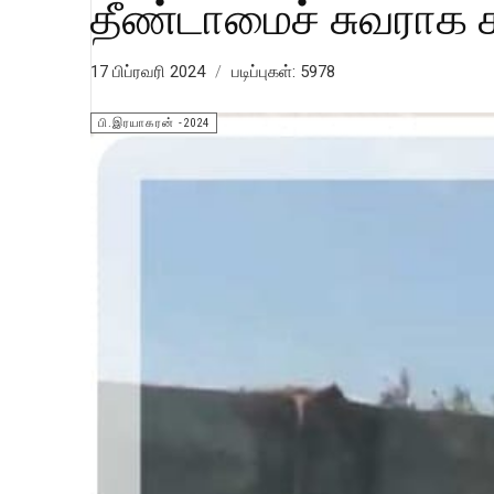
தீண்டாமைச் சுவராக க
17 பிப்ரவரி 2024
படிப்புகள்: 5978
பி.இரயாகரன் -2024