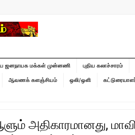
ிய ஜனநாயக மக்கள் முன்னணி
புதிய கலாச்சாரம்
ஆவணக் களஞ்சியம்
ஒலி/ஒளி
கட்டுரையாளர
ும் அதிகாரமானது, மாவிட்