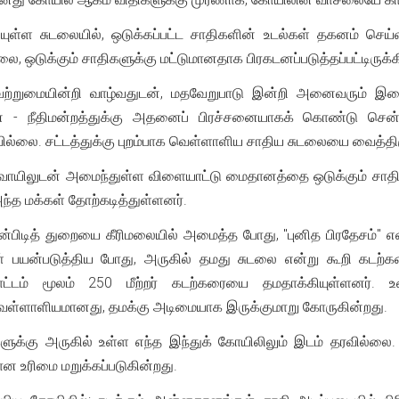
ுள்ள சுடலையில், ஒடுக்கப்பட்ட சாதிகளின் உடல்கள் தகனம் செய்வ
சுடலை, ஒடுக்கும் சாதிகளுக்கு மட்டுமானதாக பிரகடனப்படுத்தப்பட்டிருக
ற்றுமையின்றி வாழ்வதுடன், மதவேறுபாடு இன்றி அனைவரும் இணை
 - நீதிமன்றத்துக்கு அதனைப் பிரச்சனையாகக் கொண்டு சென்றுள
வில்லை. சட்டத்துக்கு புறம்பாக வெள்ளாளிய சாதிய சுடலையை வைத்
வாயிலுடன் அமைந்துள்ள விளையாட்டு மைதானத்தை ஒடுக்கும் சாதிக்கு
ந்த மக்கள் தோற்கடித்துள்ளனர்.
ீன்பிடித் துறையை கீரிமலையில் அமைத்த போது, "புனித பிரதேசம்"
பயன்படுத்திய போது, அருகில் தமது சுடலை என்று கூறி கடற்கர
்டம் மூலம் 250 மீற்றர் கடற்கரையை தமதாக்கியுள்ளனர். உழ
 வெள்ளாளியமானது, தமக்கு அடிமையாக இருக்குமாறு கோருகின்றது.
்களுக்கு அருகில் உள்ள எந்த இந்துக் கோயிலிலும் இடம் தரவில்ல
ான உரிமை மறுக்கப்படுகின்றது.