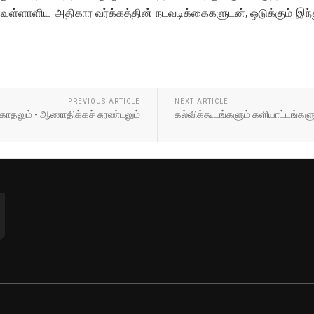
ெள்ளாளிய அதிகார வர்க்கத்தின் நடவடிக்கைகளுடன், ஒடுக்கும் இந
PREVIOUS ARTICLE
NEXT ARTICLE
 காதலும் - ஆணாதிக்கச் சுரண்டலும்
கல்விக்கூடங்களும் களியாட்டங்கள