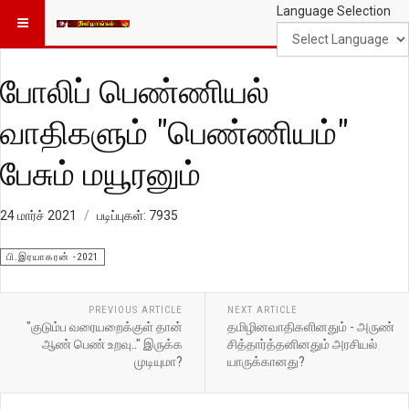
Language Selection
போலிப் பெண்ணியல்
வாதிகளும் "பெண்ணியம்"
பேசும் மயூரனும்
24 மார்ச் 2021
படிப்புகள்: 7935
பி.இரயாகரன் -2021
PREVIOUS ARTICLE
NEXT ARTICLE
"குடும்ப வரையறைக்குள் தான்
தமிழினவாதிகளினதும் - அருண்
ஆண் பெண் உறவு.." இருக்க
சித்தார்த்தனினதும் அரசியல்
முடியுமா?
யாருக்கானது?