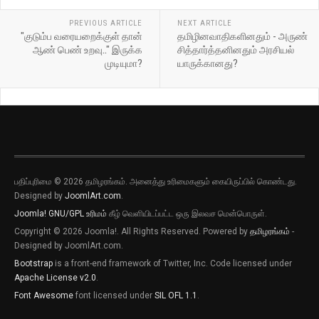
PREVIOUS ARTICLE
NEXT ARTICLE
"குடும்ப வரையறைக்குள் தான்
தமிழினவாதிகளினதும் - அருண்
ஆண் பெண் உறவு.." இருக்க
சித்தார்த்தனினதும் அரசியல்
முடியுமா?
யாருக்கானது?
பதிப்புரிமை © 2026 தமிழரங்கம். அனைத்து உரிமைகளும் கையிருப்பில் கொண்டது.
Designed by
JoomlArt.com
.
Joomla!
GNU/GPL உரிமம்
கீழ் வெளியிடப்பட்ட ஒரு இலவச மென்பொருள்.
Copyright © 2026 Joomla!. All Rights Reserved. Powered by
தமிழரங்கம்
-
Designed by JoomlArt.com.
Bootstrap
is a front-end framework of Twitter, Inc. Code licensed under
Apache License v2.0
.
Font Awesome
font licensed under
SIL OFL 1.1
.