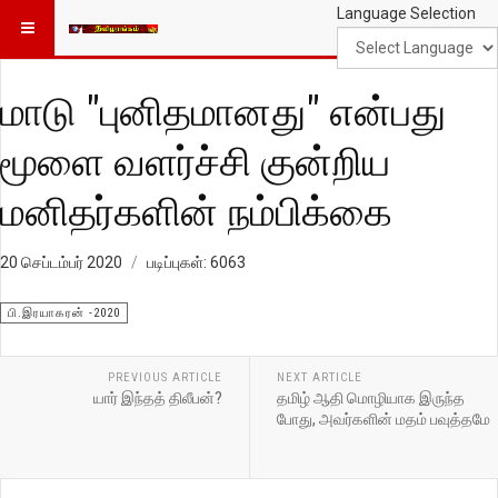
Language Selection
மாடு "புனிதமானது" என்பது
மூளை வளர்ச்சி குன்றிய
மனிதர்களின் நம்பிக்கை
20 செப்டம்பர் 2020
படிப்புகள்: 6063
பி.இரயாகரன் -2020
PREVIOUS ARTICLE
NEXT ARTICLE
யார் இந்தத் திலீபன்?
தமிழ் ஆதி மொழியாக இருந்த
போது, அவர்களின் மதம் பவுத்தமே