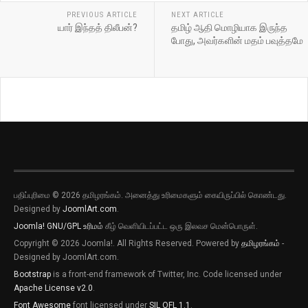
PREVIOUS ARTICLE
NEXT ARTICLE
யார் இந்தத் திலீபன்?
தமிழ் ஆதி மொழியாக இருந்த
போது, அவர்களின் மதம் பவுத்தமே
பதிப்புரிமை © 2026 தமிழரங்கம். அனைத்து உரிமைகளும் கையிருப்பில் கொண்டது.
Designed by
JoomlArt.com
.
Joomla!
GNU/GPL உரிமம்
கீழ் வெளியிடப்பட்ட ஒரு இலவச மென்பொருள்.
Copyright © 2026 Joomla!. All Rights Reserved. Powered by
தமிழரங்கம்
-
Designed by JoomlArt.com.
Bootstrap
is a front-end framework of Twitter, Inc. Code licensed under
Apache License v2.0
.
Font Awesome
font licensed under
SIL OFL 1.1
.