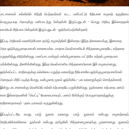
பா
டசாலைக் கல்வியில் சித்தி பெற்றவர்கள் கூட, பண்பாட்டு ரீதியான சமூகத் தகுதியை
பெறமுடியாத அளவுக்கு பண்பாடற்று பின்தங்கி இருப்பதுடன் - பொது அறிவு இல்லாததால்
உளவியல் ரீதியாக பின்தங்கி இருப்பதுடன் - ஒடுக்கப்படுகின்றனர்.
இப்படி அறிவால் வரண்டுபோன தமிழ் சமூகத்தின் இன்றைய இந்த நிலைமைக்கு, இனவாத
அரச ஒடுக்குமுறையாளன் காரணமல்ல. மாறாக வெள்ளாளியச் சிந்தனைமுறையே, கற்றலை
மறுதளித்து விடுகின்றது. மனப்பாடமாக்கும் கல்விமுறையை மட்டுமே கற்றல் முறையாக
பார்க்கின்றது, திணிக்கின்றது. இந்த வெள்ளாளிய சிந்தனையிலான இச் சமூகமானது,
ஒடுக்கப்பட்ட சாதிகளுக்கு கல்வியை மறுத்த வரலாற்று ரீதியாகவே ஒடுக்குமுறையாளர்கள்.
அதையும் மீறிப் படித்த போது, வன்முறை மூலம் ஓடுக்கிய - பல வரலாறுக்கும் சொந்தக்காரர்.
இன்று பாடசாலைக்கு வெளியில் கல்வி கற்பதையே மறுக்கின்றது. நூல்களை கற்பதை பணம்
காசு இல்லாதவனின் "வெட்டி" வேலையாகவும், பணம் சேர்க்கும் பொருளாதாரத்துக்கு
எதிரானதாகவும் - தடையாகவும் கருதுகின்றது.
இப்படிப்பட்டதே எமது யாழ் நூலக வரலாறு. யாழ் நூலகம் என்பது சமூகத்தைப்
பிரதிபலிக்கவில்லை. நூல்கள் என்பது தமிழரின் சிந்தனைமுறைக்கு முரணானது. நூலகம்