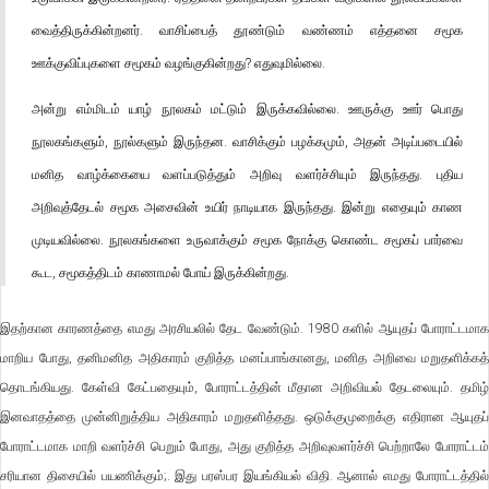
வைத்திருக்கின்றனர். வாசிப்பைத் தூண்டும் வண்ணம் எத்தனை சமூக
ஊக்குவிப்புகளை சமூகம் வழங்குகின்றது? எதுவுமில்லை.
அன்று எம்மிடம் யாழ் நூலகம் மட்டும் இருக்கவில்லை. ஊருக்கு ஊர் பொது
நூலகங்களும், நூல்களும் இருந்தன. வாசிக்கும் பழக்கமும், அதன் அடிப்படையில்
மனித வாழ்க்கையை வளப்படுத்தும் அறிவு வளர்ச்சியும் இருந்தது. புதிய
அறிவுத்தேடல் சமூக அசைவின் உயிர் நாடியாக இருந்தது. இன்று எதையும் காண
முடியவில்லை. நூலகங்களை உருவாக்கும் சமூக நோக்கு கொண்ட சமூகப் பார்வை
கூட, சமூகத்திடம் காணாமல் போய் இருக்கின்றது.
இதற்கான காரணத்தை எமது அரசியலில் தேட வேண்டும். 1980 களில் ஆயுதப் போராட்டமாக
மாறிய போது, தனிமனித அதிகாரம் குறித்த மனப்பாங்கானது, மனித அறிவை மறுதளிக்கத்
தொடங்கியது. கேள்வி கேட்பதையும், போராட்டத்தின் மீதான அறிவியல் தேடலையும். தமிழ்
இனவாதத்தை முன்னிறுத்திய அதிகாரம் மறுதளித்தது. ஒடுக்குமுறைக்கு எதிரான ஆயுதப்
போராட்டமாக மாறி வளர்ச்சி பெறும் போது, அது குறித்த அறிவுவளர்ச்சி பெற்றாலே போராட்டம்
சரியான திசையில் பயணிக்கும்;. இது பரஸ்பர இயங்கியல் விதி. ஆனால் எமது போராட்டத்தில்