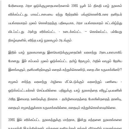
பேரினவாத அரச ஒடுக்குமுறையாளர்களால் 1981 யூன் 1ம் திகதி யாழ் நூலகம்
எரிக்கப்பட்டது. மாவட்டசபையை ஏற்று தேர்தலில் பங்குகொண்டோரை தனிநபர்
பயங்கரவாதம் மூலம் கொன்றதற்கு பதிலடியாக, அரச பயங்கரவாதம் கட்டவிழ்த்து
விடப்பட்டது. அன்று எரிக்கப்பட்ட - உடைக்கப்பட்ட – கொல்லப்பட்ட பல்வேறு
நிகழ்வுகளில், எரிந்த யாழ் நூலகமும் அடங்கும்.
இதில் யாழ் நூலகமானது இனவொடுக்குமுறையின் வரலாற்று அடையாளமாகிப்
போனது. இச் சம்பவம் மூலம் ஓடுக்கப்பட்ட தமிழ் தேசமும், அதில் வாழும் தேசிய
இனங்களும், தனிமனிதர்களும் எதைக் கற்றுக்கொண்டு, எதை மீள உருவாக்கினர்!?
சமூகம் சார்ந்த வரலாற்று அழிவை மீட்டெடுக்கும் வரலாற்றுப் பணியை -
ஒடுக்கப்பட்டவர்கள் செய்யவில்லை. பதிலுக்கு யாழ் நூலகத்தை எரியூட்டியவனின்
அதே இனவாத உணர்வுக்கு நிகராக - தமிழினவாதத்தை பேசுகின்றதைத் தாண்டி,
எதையும் சமூகத்துக்காக உருவாக்கவில்லை, எதையும் கற்றுக்கொள்ளவுமில்லை.
1981 இல் எரிக்கப்பட்ட நூலகத்துக்கு மாற்றாக, இன்று எத்தனை நூலகங்களை
உருவாக்கி இருக்கின்றனர். ஏத்தனை தனிநபர்கள் தங்கள் வீடுகளில் நூலகங்களை