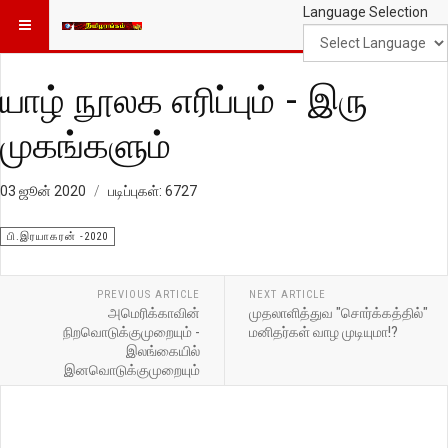
Language Selection
யாழ் நூலக எரிப்பும் - இரு
முகங்களும்
03 ஜூன் 2020
படிப்புகள்: 6727
பி.இரயாகரன் -2020
PREVIOUS ARTICLE
NEXT ARTICLE
அமெரிக்காவின்
முதலாளித்துவ "சொர்க்கத்தில்"
நிறவொடுக்குமுறையும் -
மனிதர்கள் வாழ முடியுமா!?
இலங்கையில்
இனவொடுக்குமுறையும்