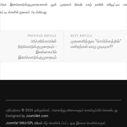
அரச இனவொடுக்குமுறையாளன் யூன் முதலாம் திகதி யாழ் நகரில் எரியூட்டிய பல
கட்டிடங்களில் நூலகம் அடங்கியது.
PREVIOUS ARTICLE
NEXT ARTICLE
அமெரிக்காவின்
முதலாளித்துவ "சொர்க்கத்தில்"
நிறவொடுக்குமுறையும் -
மனிதர்கள் வாழ முடியுமா!?
இலங்கையில்
இனவொடுக்குமுறையும்
பதிப்புரிமை © 2026 தமிழரங்கம். அனைத்து உரிமைகளும் கையிருப்பில் கொண்டது.
Designed by
JoomlArt.com
.
Joomla!
GNU/GPL உரிமம்
கீழ் வெளியிடப்பட்ட ஒரு இலவச மென்பொருள்.