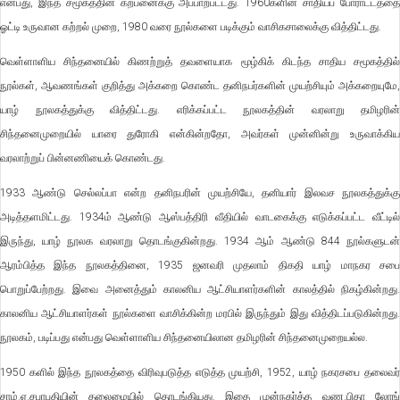
என்பது, இந்த சமூகத்தின் கற்பனைக்கு அப்பாற்பட்டது. 1960களின் சாதியப் போராட்டத்தை
ஓட்டி உருவான கற்றல் முறை, 1980 வரை நூல்களை படிக்கும் வாசிகசாலைக்கு வித்திட்டது.
வெள்ளாளிய சிந்தனையில் கிணற்றுத் தவளையாக மூழ்கிக் கிடந்த சாதிய சமூகத்தில்
நூல்கள், ஆவணங்கள் குறித்து அக்கறை கொண்ட தனிநபர்களின் முயற்சியும் அக்கறையுமே,
யாழ் நூலகத்துக்கு வித்திட்டது. எரிக்கப்பட்ட நூலகத்தின் வரலாறு தமிழரின்
சிந்தனைமுறையில் யாரை துரோகி என்கின்றதோ, அவர்கள் முன்னின்று உருவாக்கிய
வரலாற்றுப் பின்னணியைக் கொண்டது.
1933 ஆண்டு செல்லப்பா என்ற தனிநபரின் முயற்சியே, தனியார் இலவச நூலகத்துக்கு
அடித்தளமிட்டது. 1934ம் ஆண்டு ஆஸ்பத்திரி வீதியில் வாடகைக்கு எடுக்கப்பட்ட வீட்டில்
இருந்து, யாழ் நூலக வரலாறு தொடங்குகின்றது. 1934 ஆம் ஆண்டு 844 நூல்களுடன்
ஆரம்பித்த இந்த நூலகத்தினை, 1935 ஜனவரி முதலாம் திகதி யாழ் மாநகர சபை
பொறுப்பேற்றது. இவை அனைத்தும் காலனிய ஆட்சியாளர்களின் காலத்தில் நிகழ்கின்றது.
காலனிய ஆட்சியாளர்கள் நூல்களை வாசிக்கின்ற மரபில் இருந்தும் இது வித்திடப்படுகின்றது.
நூலகம், படிப்பது என்பது வெள்ளாளிய சிந்தனையிலான தமிழரின் சிந்தனைமுறையல்ல.
1950 களில் இந்த நூலகத்தை விரிவுபடுத்த எடுத்த முயற்சி, 1952, யாழ் நகரசபை தலைவர்
சாம்.ஏ.சபாபதியின் தலைமையில் தொடங்கியது. இதை முன்நகர்த்த வண.பிதா லோங்