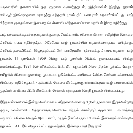
அடிகளாரின் தலைமையில் ஒரு குழுவை அமைத்ததுடன், இந்தியாவின் இருந்து நூலகர்
எஸ்.ஆர் இரங்கநாதனை அழைத்து வந்ததன் மூலம் திட்டவரைபுகள் உருவாக்கப்பட்டது. யாழ்
சிந்தனை முறையிலான இனவாத வெள்ளாளிய சிந்தனையிலான அரசியல் இதை எதிர்த்தது.
யாழ் பல்கலைக்கழகத்தை உருவாக்குவதை வெள்ளாளிய சிந்தனையிலான தமிழர்pன் இனவாத
அரசியல் எப்படி எதிர்த்ததோ, அதேபோல் யாழ் நூலகத்தின் உருவாக்கத்தையும் எதிர்த்தது.
அரசியல் தலையீடுகள், இழுத்தடிப்புகள் பின் நகரபிதாவின் உத்தரவுக்கு அமைய உருவான யாழ்
நூலகம், 11 ஒக்டோபர் 1959 அன்று யாழ் முதல்வர் அல்பிரட் துரையப்பாவால் திறந்து
வைக்கப்பட்டது. 1981 இல் எரிக்கப்பட்ட பின், மீள் உருவாக்கி அதை திறக்க முற்பட்ட போது -
தமிழரின் சிந்தனைமுறைக்கு முரணான ஒடுக்கப்பட்ட சாதியைச் சேர்ந்த செல்லன் கந்தையன்
திறப்பதை எதிர்த்ததுடன் - புலிகளின் கொலை மிரட்டலுக்கு உள்ளாகியதால் யாழ் நகரசபையின்
முதல்வர் பதவியை விட்டு விலகினார். செல்லன் கந்தையன் இன்றி நூலகம் திறக்கப்பட்டது.
இந்த பின்னணியில் இன்று வெள்ளாளிய சிந்தனையிலான தமிழரின் நூலகமாக இருக்கின்றதே
ஓழிய, வெள்ளாளிய சிந்தனைக்கு வெளியில் கற்றுக் கொள்ளும் சமூகமாக - சமூகத்தை
வழிகாட்டவில்லை. வெறும் அடையாளம், மற்றும் இனப்பெருமை பேசவும், இனவாதம் காக்கவுமே
நூலகம். 1981 இல் எரியூட்டப்பட்ட நூலகத்தின், இன்றைய கதி இது தான்.