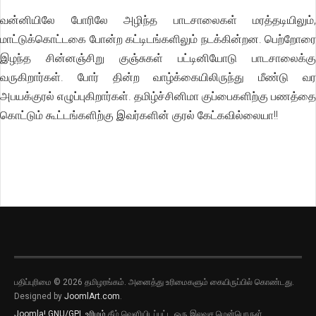
வன்னியிலே போரிலே அழிந்த பாடசாலைகள் மரத்தடியிலும்,
மாட்டுக்கொட்டகை போன்ற கட்டிடங்களிலும் நடக்கின்றன. பெற்றோரை
இழந்த சின்னஞ்சிறு குஞ்சுகள் பட்டினியோடு பாடசாலைக்கு
வருகிறார்கள். போர் தின்ற வாழ்க்கையிலிருந்து மீண்டு வர
அபயக்குரல் எழுப்புகிறார்கள். தமிழ்ச்சினிமா குப்பைகளிற்கு பணத்தை
கொட்டும் கூட்டங்களிற்கு இவர்களின் குரல் கேட்கவில்லையா!!
பதிப்புரிமை © 2026 தமிழரங்கம். அனைத்து உரிமைகளும் கையிருப்பில் கொண்டது.
Designed by
JoomlArt.com
.
Joomla!
GNU/GPL உரிமம்
கீழ் வெளியிடப்பட்ட ஒரு இலவச மென்பொருள்.