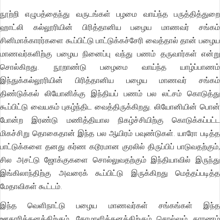
நூற்றி எழுபத்தைந்து வருடங்கள் பழமை வாய்ந்த பருத்தித்துறை
ஹாட்லி கல்லூரியின் பிரித்தானிய பழைய மாணவர் சங்கம்
சினிமாக்காரர்களை கூப்பிட்டு பாட்டுக்கச்சேரி வைத்தால் தான் பழைய
மாணவர்களிற்கு பழைய நினைப்பு வந்து பணம் தருவார்கள் என்று
சொல்கிறது. நூறாண்டு பழைமை வாய்ந்த யாழ்ப்பாணம்
இந்துக்கல்லூரியின் பிரித்தானிய பழைய மாணவர் சங்கம்
திண்டுக்கல் லியோனிக்கு இந்தியப் பணம் பல லட்சம் கொடுத்து
கூப்பிட்டு வையகம் புகழ்ந்திட வைத்திருக்கிறது. லியோனியின் பொன்
போன்ற இரண்டு மணித்தியால நிகழ்ச்சியிற்கு கொடுக்கப்பட்ட
மிகச்சிறு தொகைதான் இந்த பல ஆயிரம் பவுண்டுகள். யாரோ படித்த
பாட்டுக்களை தனது கர்ண கடூரமான குரலில் திருப்பிப் பாடுவதற்கும்,
சில அசட்டு ஜோக்குகளை சொல்லுவதற்கும் இந்தியாவில் இருந்து
இங்கிலாந்திற்கு அவரைக் கூப்பிட்டு இருக்கிறது மெத்தப்படித்த
மேதாவிகள் கூட்டம்.
இந்த வெளிநாட்டு பழைய மாணவர்கள் சங்கங்கள் இந்த
ஊதாரித்தனத்திற்கும், கோமாளித்தனத்திற்கும் சொல்லும் காரணம்