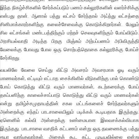
இந்த நிகழ்ச்சிகளில் சேர்க்கப்படும் பணம் கல்லூரிகளின் வளர்ச்சிக்கு
என்பது தான். ஆனால் பத்து லட்சம் சேர்ந்தால் அய்ந்து லட்சத்தை
சினிமாக்காரர்களிற்கு கலைச்சேவைக்கு கொடுக்கிறார்கள். மேலும்
சில லட்சங்கள் மண்டபத்திற்கும் மற்றச் செலவுகளிற்கும் போய்விடும்.
அரசியல்வாதி அடித்த பிறகு மிஞ்சும் அற்பப்பணம் அபிவிருத்தி
வேலைக்கு போவது போல ஒரு சொற்பத்தொகை கல்லூரிக்கு போய்ச்
சேர்கிறது.
வயலிலே வேலை செய்து விட்டு அவசரம் அவசரமாக ஓடி வரும்
மாணவர்கள், எட்டியும் எட்டாத சைக்கிளில் வீடுகளிற்கு பால் கொண்டு
போய் கொடுத்து விட்டு வரும் மாணவர்கள், கடற்கரைக்கு போய்
தகப்பனிற்கு காலைச்சாப்பாடு கொடுத்து விட்டு வரும் மாணவர்கள்
என்று தமிழ்ச்சமுதாயத்தின் சகல மட்டங்களைச் சேர்ந்தவர்களும்
அன்றைக்கு எந்தப் பாடசாலையிலும் படிக்கக் கூடியதாக இருந்தது.
ஏனெனில் கல்வி அன்றைக்கு உண்மையான இலவசக்கல்வியாக
இருந்தது. பாடசாலை வசதிக் கட்டணம் என்று ஒரு தவணைக்கு பத்து
ரூபா வாங்குவார்கள். அதைக் கூட கட்ட முடியவில்லை என்று