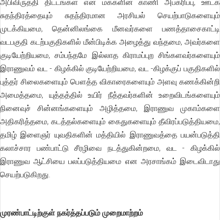
அபிவிருத்தி திட்டங்கள் என மக்களின் காணி அபகரிப்பு, ஊடக
சுதந்திரத்தையும் சுதந்திரமான அரசியல் செயற்பாடுகளையும்
முடக்கியமை, தென்னிலங்கை மீனவர்களை பணத்தாசைகாட்டி
வடபகுதி கடற்பகுதிகளில் மீன்பிடிக்க அழைத்து வந்தமை, அவர்களை
குடியேற்றியமை, சம்பந்தமே இல்லாத கிராமப்புற சிங்களவர்களையும்
இராணுவம் வட - கிழக்கில் குடியேற்றியமை, வட -கிழக்குப் பகுதிகளில்
புத்தர் சிலைகளையும் பௌத்த விகாரைகளையும் அளவு கணக்கின்றி
அமைத்தமை, யுத்தத்தில் உயிர் நீத்தவர்களின் உறைவிடங்களையும்
நினைவுச் சின்னங்களையும் அழித்தமை, இராணுவ முகாம்களை
அதிகரித்தமை, கடத்தல்களையும் கைதுகளையும் தீவிரப்படுத்தியமை,
தமிழ் இளைஞர் யுவதிகளின் மத்தியில் இராணுவத்தை பயன்படுத்தி
கலாச்சார பண்பாட்டு சீரழிவை நடத்துகின்றமை, வட - கிழக்கில்
இராணுவ ஆட்சியை பலப்படுத்தியமை என அரசாங்கம் இடைவிடாது
செயற்படுகிறது.
முரண்பாட்டிற்குள் நகர்த்தப்படும் முறைமாற்றம்