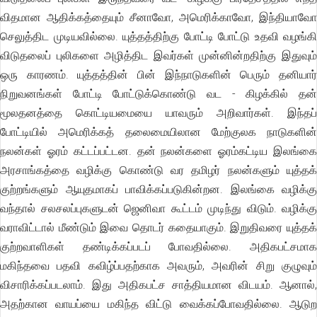
விதமான ஆதிக்கத்தையும் சீனாவோ, அமெரிக்காவோ, இந்தியாவோ
செலுத்திட முடியவில்லை. யுத்தத்திற்கு போட்டி போட்டு உதவி வழங்கி
விடுதலைப் புலிகளை அழித்திட இவர்கள் முன்னின்றதிற்கு இதுவும்
ஒரு காரணம். யுத்தத்தின் பின் இந்நாடுகளின் பெரும் தனியார்
நிறுவனங்கள் போட்டி போட்டுக்கொண்டு வட - கிழக்கில் தன்
மூலதனத்தை கொட்டியமையை யாவரும் அறிவார்கள். இந்தப்
போட்டியில் அமெரிக்கத் தலைமையிலான மேற்குலக நாடுகளின்
நலன்கள் ஓரம் கட்டப்பட்டன. தன் நலன்களை ஓரம்கட்டிய இலங்கை
அரசாங்கத்தை வழிக்கு கொண்டு வர தமிழர் நலன்களும் யுத்தக்
குற்றங்களும் ஆயுதமாகப் பாவிக்கப்படுகின்றன. இலங்கை வழிக்கு
வந்தால் சலசலப்புகளுடன் ஜெனிவா கூட்டம் முடிந்து விடும். வழிக்கு
வராவிட்டால் மீண்டும் இவை தொடர் கதையாகும். இறுதிவரை யுத்தக்
குற்றவாளிகள் தண்டிக்கப்படப் போவதில்லை. அதிகபட்சமாக
மகிந்தவை பதவி கவிழ்ப்பதற்காக அவரும், அவரின் சிறு குழுவும்
விசாரிக்கப்படலாம். இது அதிகபட்ச சாத்தியமான விடயம். ஆனால்,
அதற்கான வாயப்யை மகிந்த விட்டு வைக்கப்போவதில்லை. ஆடுற