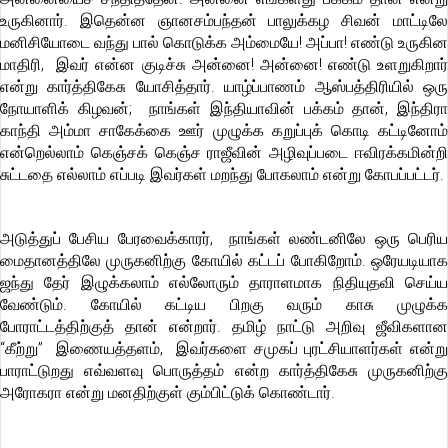
உருகினார். இதென்ன ஞானசம்பந்தன் பாலுக்கழ சிவன் மாட்டிலே
மனிசியோடை வந்து பால்
கொடு
க்க அம்மையே! அப்பா! எண்டு உருகின
மாதிரி, இவர் என்ன குடிச்சு அன்னை! அன்னை! எண்டு உளறுகிறார்
என்று கார்த்திகேசு யோசித்தார். யாழ்ப்பாணம் ஆஸ்பத்திரியில் ஒரு
நோயாளிக் கிழவன்; நாங்கள் இந்தியாவின் பக்கம் தான், இந்திரா
காந்தி அம்மா சாகேக்கை ஊர் முழுக்க கறுப்புக் கொடி கட்டினோம்
என்றெல்லாம் கெஞ்சக் கெஞ்ச ராஜீவின் அழிவுப்படை ஈவிரக்கமின்றி
சுட்டதை எல்லாம் எப்படி இவர்கள் மறந்து போகலாம் என்று கோபப்பட்டர்.
அடுத்துப் பேசிய பேரவைக்காரர், நாங்கள் லண்டனிலே ஒரு பெரிய
மைதானத்திலே முருகனிற்கு கோயில் கட்
டப் போகிறோம். ஒரேயடியா
ஜந்து தேர் இழுக்கலாம் எல்லோரும் தாராளமாக நிதியுதவி செய்ய
வேண்டும். கோயில் கட்டிய பிறகு வரும் காசு முழுக்க
போராட்டத்திற்குத் தான் என்றார். தமிழ் நாட்டு அறிவு ஜீவிகளான
“கீற்று” இணையத்தளம், இவர்களை சமுகப் புரட்சியாளர்கள் என்று
பாராட்டுறது எவ்வளவு பொ
ருத்த
ம் என்ற கார்த்திகேசு முருகனிற்க
அரோகரா என்று மனதிற்குள் கும்பிட்டுக் கொண்டார்.