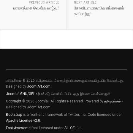
PREVIOUS ARTICLE
NEXT ARTICLE
மரணத்தை வென்ற வாழ்வு !
சோனியா மாதாவே எங்களைக்
காப்பாற்று!
பதிப்புரிமை © 2026 தமிழரங்கம். அனைத்து உரிமைகளும் கையிருப்பில் கொண்டது.
Designed by
JoomlArt.com
.
Joomla!
GNU/GPL உரிமம்
கீழ் வெளியிடப்பட்ட ஒரு இலவச மென்பொருள்.
Copyright © 2026 Joomla!. All Rights Reserved. Powered by
தமிழரங்கம்
-
Designed by JoomlArt.com.
Bootstrap
is a front-end framework of Twitter, Inc. Code licensed under
Apache License v2.0
.
Font Awesome
font licensed under
SIL OFL 1.1
.