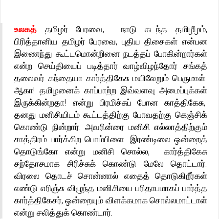
உலகத்
தமிழர் பேரவை, நாடு கடந்த தமிழீழம்,
பிரித்தானிய தமிழர் பேரவை, புதிய திசைகள் என்பன
இணைந்து கூட்டமொன்றினை நடத்தப் போகின்றார்கள்
என்ற செய்தியைப் படித்தார் வாழ்விழந்தோர் சங்கத்
தலைவர் கந்தையா கார்த்திகேசு மயிலேறும் பெருமாள்.
ஆகா! தமிழனைக் காப்பாற்ற இவ்வளவு அமைப்புக்கள்
இருக்கின்றதா! என்று பிரமிச்சுப் போன காத்திகேசு,
தனது மனிசியிடம் கூட்டத்திற்கு போவதற்கு கெஞ்சிக்
கொண்டு நின்றார். அவரின்ரை மனிசி எல்லாத்திற்கும்
சாத்திரம் பார்க்கிற பொம்பிளை. இரண்டிலை ஒன்றைத்
தொடுங்கோ என்று மனிசி சொல்ல, கார்த்திகேசு
சந்தோசமாக சிரிச்சுக் கொண்டு மேலே தொட்டார்.
விரலை தொடச் சொன்னால் எதைத் தொடுகிறீர்கள்
எண்டு எரிஞ்சு விழுந்த மனிசியை பரிதாபமாகப் பார்த்த
கார்த்திகேசர், ஒன்றையும் விளக்கமாக சொல்லமாட்டாள்
என்று சலித்துக் கொண்டார்.