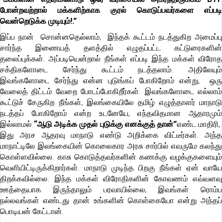
போன்றவற்றால் மக்களிற்காக குரல் கொடுப்பவர்களை எப்படி
வென்றெடுக்க முடியும்!.”
இப்ப நான் சொன்னதெல்லாம், இந்தக் கூட்டம் நடத்துகிற அமைப்பு
சார்ந்த இணையத் தளத்தில் எழுதப்பட்ட கட்டுரைகளின்
தலைப்புக்கள். அப்படியென்றால் நீங்கள் எப்படி இந்த மக்கள் விரோத
சக்திகளோடை சேர்ந்து கூட்டம் நடத்தலாம். அதிலேயும்
இவங்களோடை சேர்ந்து என்ன புடுங்கப் போகிறோம் என்று, ஒரு
வேலைத் திட்டம் வேறை போடப்போகிறீர்கள். இவங்களோடை எல்லாம்
கூட்டுச் சேருகிற நீங்கள், இலங்கையிலே தமிழ் எழுத்தாளர் மாநாடு
நடத்தப் போகிறோம் என்ற உடனேயே, எந்தவிதமான ஆதாரமும்
இல்லாமல்
“ஆடு அடிக்க முதல் புடுக்கு எனக்குத் தான்”
எண்ட மாதிரி
இது அரச ஆதரவு மாநாடு எண்டு அறிக்கை விட்டீர்கள். அந்த
மாநாட்டிலே இலங்கையின் கொலைகார அரசு சார்பில் எவருமே கலந்து
கொள்ளவில்லை. காசு கொடுத்தவர்களின் கணக்கு வழக்குகளையும்
வெளியிட்டிருக்கிறார்கள். மாநாடு முடிந்த பிறகு நீங்கள் ஏன் வாயே
திறக்கவில்லை. இந்த மக்கள் விரோதிகளின் கோவணம் எவ்வளவு
ஊத்தையாக இருந்தாலும் பரவாயில்லை, இவங்கள் ரொம்ப
நல்லவங்கள் எண்டது தான் உங்களின் கொள்கையோ என்று அந்தப்
பொடியன் கேட்டான்.