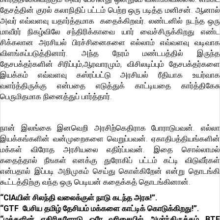
தேசத்தின் குரல் கலாநிதிப் பட்டம் பெற்ற ஒரு படித்த மனிசன். ஆனால்
அவர் எவ்வளவு யதார்த்தமாக கதைக்கிறவர். லண்டனில் நடந்த ஒரு
மாவீரர் நிகழ்விலே சந்திரிக்காவை யார் வைச்சிருக்கிறது எண்ட
சிக்கலான அரசியல் பிரச்சினைகளை எல்லாம் எவ்வளவு வடிவாக
விளங்கப்படுத்தினார். அந்த நேரம் மண்டபத்தில் இருந்த
தேசபக்தர்களின் சிரிப்பும்,ஆரவாரமும், விசிலடிப்பும் தேசபக்தர்களை
இயக்கம் எவ்வளவு கஸ்ரப்பட்டு அரசியல் ரீதியாக உயர்வாக
வளர்த்திருக்கு என்பதை எடுத்துக் காட்டியதை கார்த்திகேசு
பெருமிதமாக நினைத்துப் பார்த்தார்.
நான் இலங்கை இனவெறி அரசிற்கெதிராக போராடுபவன். எல்லா
இயக்கங்களின் வன்முறைகளை வெறுப்பவன். ஏகாதிபத்தியங்களின்
மக்கள் விரோத அரசியலை எதிர்ப்பவன். இதை சொல்லாமல்
கதைத்தால் நீஙகள் எனக்கு துரோகிப் பட்டம் கட்டி விடுவீர்கள்
என்பதால் இப்படி அறிமுகம் செய்து கொள்கிறேன் என்று தொடங்கி
கூட்டத்திற்கு வந்த ஒரு பெடியன் கதைக்கத் தொடங்கினான்.
“CIAயின் சிலந்தி வலைக்குள் நாடு கடந்த அரசு!”.
“GTF பேசிய தமிழ் தேசியம் மக்களை காட்டிக் கொடுக்கிறது!”.
“மக்களின் எதிரிகளோடு ஒரே வரிசையில் அமர்ந்திருக்கம் BTF