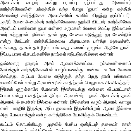
அமைச்சர் வாறார் என்று பரபரப்பு ஏற்ப்பட்டது. அமைச்சர்
கார்த்திகேசுவின் பக்கத்தில் வந்த போது “ஜயா” என்று கத்திக்
கொண்டு கார்த்திகேசு அமைச்சரின் காலில் விழுந்து கும்பிட்டார்.
பதறிப் போன அமைச்சர் கார்த்திகேசுவை தூக்கி விட்டார். கார்த்திகேசு
அவரிடம் பணிவாக ஜயா என்ரை மருமகன் வேலை வெட்டி இல்லாமல்
ஊர் சுற்றுறான். நீங்கள் தான் ஒரு வேலை எடுத்துத் தர வேண்டும்
என்று கேட்டார். கார்த்திகேசுவை பரிதாபமாக பார்த்த அமைச்சர்,
எங்களது தாகம் தமிழீழம். எங்களது கவனம் முழுக்க அதிலே தான்.
இப்படியான விசயங்களிலே நாங்கள் ஈடுபடுவதில்லை என்றார்.
ஓவ்வொரு நாளும் அசல் ஆனைக்கோட்டை நல்லெண்ணைய்
தேய்க்கும் கார்த்திகேசுவின் யாழ்ப்பாணத்து மண்டை உடனே வேலை
செய்தது. அய்யா வேலை எடுத்துத் தந்த பிறகு நான் உங்களை
கவனிப்பேன் என்று அமைச்சரின் காதிற்குள் மெதுவாக கிசுகிசுத்தார்.
இந்தக் குறுக்காலே போவான் இண்டைக்கு என்னை விடமாட்டான்
போல என்று மனதிற்குள் திட்டிய அமைச்சர், நான் அமைச்சர் தான்
ஆனால் அமைச்சர் இல்லை என்றார். இதென்ன வரும் ஆனால் வராது
எண்ட மாதிரி இருக்கு. அப்ப தலைவர் இருக்கின்றார். ஆனா இல்லை
அது போலயாக்கும் என்று கார்த்திகேசு யோசித்துக் கொண்டார்.
கூட்டம் தொடங்கியது. முதலில் பேசிய ஒன்றியத் தலைவர், நான்
அன்னையைச் சந்தித்தேன். அன்னை எங்களது பக்கம் தான் என்று