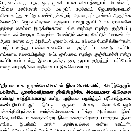
பேரவைக்காரர் பிறகு ஒரு முக்கியமான விசயத்தையும் சொன்னார்.
“இலை மலர்ந்தால் ஈழம் மலரும்”. ஈழத்தாய் ஜெயலலிதாவுடன்
விசயகாந்து கூட்டு வைச்சிருக்கிறார். அவரையும் நாங்கள் ஆதரிக்க
வேண்டும். ஜெயலலிதாவை ஈழத்தாய் என்று கும்
பிட்டோம். ஏற்கனவே
தந்தை செல்வா இருக்கிறதாலே, விசயகாந்தை ஈழத்து குஞ்சியப்பு
என்று எல்லோரும் அழைக்க வேண்டும் என்று கேட்டுக் கொண்டார்.
ஆகா! எ
ன்ன ஒரு அரசியல் ஞானம். எப்படி எல்லாம் யோசிக்கிறார்கள்
யாழ்ப்பாணத்து மண்வாசனையோடை குஞ்சியப்பு எண்டு கூப்பிட
எவ்வளவு நல்லாயிருக்கு. அப்ப குஸ்புவை ஈழத்து குஞ்சியாச்சி என்று
கூப்பிடலாம் என்று இவையளுக்கு ஒரு ஜடியா குடுத்துப் பார்ப்போம்
என்று கார்த்திகேசு சந்தோசப்பட்டுக் கொண்டார்.
‘தீர்மானமாக முரண்வெளிகளின் இடைவெளிகளில், கிளர்ந்தெழும்
பல்தேசிய முரண்களிற்கான தீர்விலிருந்தே, அகவயமான விடுதலை
என்பது சாத்தியமானது என்ற, புறநிலை யதார்த்தம் பரீட்சாத்தமாக
கண்டறியப்பட்டது’
இப்படி ஒருவர் பேசத் தொடங்கியதும்
பக்கத்திலிருந்தவர் கார்த்திகேசுவைக் பார்த்து அண்ணை இவர்
தெலுங்கிலேயா கதைக்கிறார். இவர் கதைக்கிறதைப் பார்த்தால் இவர்
எங்கட இயக்கம் மாதிரி தெரியெல்லை என்று கேட்டார்.
கார்த்திகேசுவிற்கும் அவர் பேசினது ஒன்றுமே விளங்கவில்லை. எங்கட