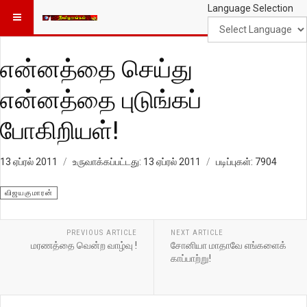
Language Selection
என்னத்தை செய்து
என்னத்தை புடுங்கப்
போகிறியள்!
13 ஏப்ரல் 2011
உருவாக்கப்பட்டது: 13 ஏப்ரல் 2011
படிப்புகள்: 7904
விஜயகுமாரன்
PREVIOUS ARTICLE
NEXT ARTICLE
மரணத்தை வென்ற வாழ்வு !
சோனியா மாதாவே எங்களைக்
காப்பாற்று!