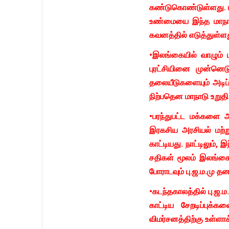
கண்டுகொண்டுள்ளது. யா
உண்மையை இந்த மாநாடு
கவனத்தில் எடுத்துள்ளத
•இலங்கையில் வாழும் 
புரட்சியினை முன்னெடு
தலையீடுகளையும் அடிப
நிற்பதென மாநாடு உறு
•பரந்துபட்ட மக்களை 
இரகசிய அரசியல் மற்
காட்டியது. நாட்டிலும்
சதிகள் மூலம் இலங்கைய
போராடவும் பு.ஜ.ம.மு 
•கடந்தகாலத்தில் பு.ஜ
காட்டிய சேறடிப்புக
விமர்சனத்திற்கு உள்ளாக