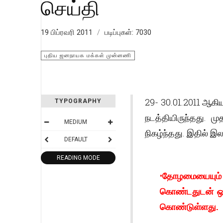
செய்தி
19 பிப்ரவரி 2011
படிப்புகள்: 7030
புதிய ஜனநாயக மக்கள் முன்னணி
29- 30.01.2011 ஆகி
TYPOGRAPHY
நடத்தியிருந்தது. ம
MEDIUM
நிகழ்ந்தது. இதில் இல
DEFAULT
READING MODE
•
தோழமையையும் உ
கொண்டதுடன் ஒரு
கொண்டுள்ளது.