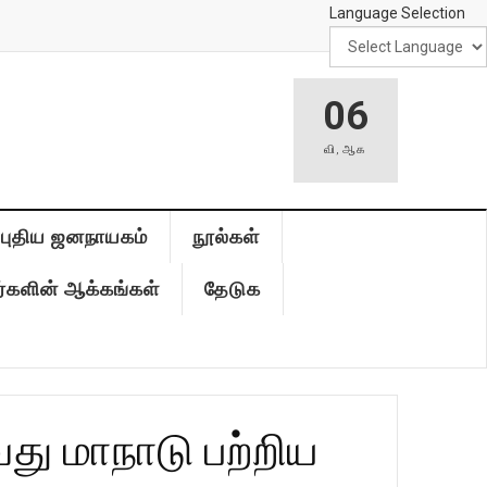
Language Selection
06
வி
,
ஆக
புதிய ஜனநாயகம்
நூல்கள்
்களின் ஆக்கங்கள்
தேடுக
ு மாநாடு பற்றிய