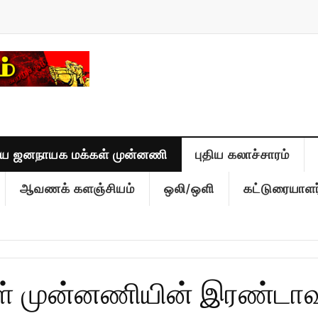
திய ஜனநாயக மக்கள் முன்னணி
புதிய கலாச்சாரம்
ஆவணக் களஞ்சியம்
ஒலி/ஒளி
கட்டுரையாளர
் முன்னணியின் இரண்டாவத