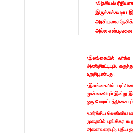
•அரசியல் ரீதியாக
இருக்கக்கூடிய 
அரசியலை நேசிக்
அல்ல என்பதனை ம
•இலங்கையில் வர்க்க
அணிதிரட்டியும், கரு
உறுதிபூண்டது.
•இலங்கையில் புரட்சிய
முன்னணியும் இன்று 
ஒரு போராட்டத்தினையும
•மார்க்சிய லெனினிய ம
முறையில் புரட்சிகர க
அனைவரையும், புதிய ஜன