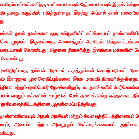
ரெல்லாம் மக்களிற்கு உண்மையாகவும் நேர்மையாகவும் இருக்கின்ற
 தனது கருத்தில் எடுத்துள்ளது. இதற்கு அப்பால் தான் ஏனையோ
ு.
மக்கள் தான் தமக்கான ஒரு கம்யூனிஸ்ட் கட்சியையும் முன்னணிய
க்க முடியும். இதுவல்லாத அனைத்தும் அரசியல் பித்தலாட்டங்களை
்படையாகக் கொண்டது. அதனை நிராகரித்து இலங்கை மக்களின் சொந
தி கொண்டது.
அணிதிரட்டாத, தங்கள் அரசியல் கருத்துக்கள் செயற்பாடுகள் அன
றும் இராணுவ முன்னெடுப்புக்களை இந்த மாநாடு நிராகரித்துள்
, இந்தியா மற்றும் புலம்பெயர் தேசங்களிலும், பல தளங்களில் மேற்க
ில் வாழும் மக்களின் வாழ்வின் மேல் திணிக்கின்ற எத்தகைய தீர்வ
தனது வேலைத்திட்டத்தினை முதன்மைப்படுத்தியது.
.ம.முன்னணியையும் அதன் அரசியல் மற்றும் வேலைத்திட்டத்தினையும
்களையும், அமைப்பு பற்றிய அவதூறுப் பிரச்சாரங்களையும் கு
்கியது.