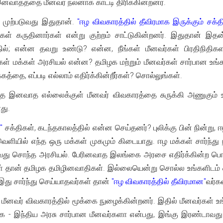
னவாதத்தை மீனவர் நலனாக காட்டி திரிக்கின்றனர்.
 முற்படுவது இதுதான்.
"ஈழ விவகாரத்தில் தீவிரமாக இருக்கும் சக்
்கள் கருதினார்கள் என்று குற்றம் சாட்டுகின்றனர். இதுதான் இதன் 
தில்; என்ன தவறு உண்டு? என்ன, நீங்கள் மீனவர்கள் பிரதிநிதி
்கள் மக்கள் அரசியல் என்ன? தமிழக மற்றும் மீனவர்கள் சார்பான உங
்க்கத்தை, எப்படி எல்லாம் எதிர்க்கின்றீர்கள்? சொல்லுங்கள்.
சார்ந்த இனவாத எல்லைக்குள் மீனவர் விவகாரத்தை சுருக்கி அணுகும
து.
"
சக்திகள், கடந்தகாலத்தில் என்ன செய்தனர்? புலிக்கு பின் நின்ற
 வெளியில் எந்த ஒரு மக்கள் முகமும் கிடையாது. ஈழ மக்கள் சார்ந்து
வது சொந்த அரசியல். பேரினவாத இலங்கை அரசை எதிர்க்கின்ற பொத
்கள் தான் தமிழக தமிழினவாதிகள். இல்லையென்று சொல்ல உங்களிடம்
 இது சார்ந்து செய்யாதவர்கள் தான்
"ஈழ விவகாரத்தில் தீவிரமான"
வர்கள
ீனவர் விவகாரத்தில் மூக்கை நுழைக்கின்றனர். இதில் மீனவர்கள் உங்
ை - இந்திய அரசு சார்பான மீனவர்களா என்பது, இங்கு இரண்டாவத