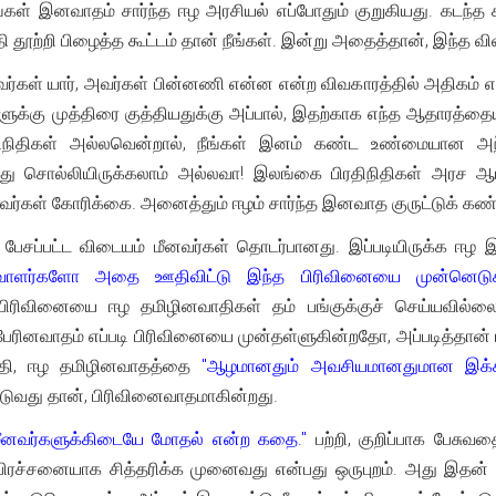
கள் இனவாதம் சார்ந்த ஈழ அரசியல் எப்போதும் குறுகியது. கடந்த கா
ி தூற்றி பிழைத்த கூட்டம் தான் நீங்கள். இன்று அதைத்தான், இந்த விவக
வர்கள் யார், அவர்கள் பின்னணி என்ன என்ற விவகாரத்தில் அதிகம் எ
ுக்கு முத்திரை குத்தியதுக்கு அப்பால், இதற்காக எந்த ஆதாரத்தைய
திநிதிகள் அல்லவென்றால், நீங்கள் இனம் கண்ட உண்மையான அந்
 சொல்லியிருக்கலாம் அல்லவா! இலங்கை பிரதிநிதிகள் அரச ஆட
வர்கள் கோரிக்கை. அனைத்தும் ஈழம் சார்ந்த இனவாத குருட்டுக் கண்ண
் பேசப்பட்ட விடையம் மீனவர்கள் தொடர்பானது. இப்படியிருக்க ஈ
ளர்களோ அதை ஊதிவிட்டு இந்த பிரிவினையை முன்னெடுக்கி
 பிரிவினையை ஈழ தமிழினவாதிகள் தம் பங்குக்குச் செய்யவில்லை
ேரினவாதம் எப்படி பிரிவினையை முன்தள்ளுகின்றதோ, அப்படித்தான் 
த்தி, ஈழ தமிழினவாதத்தை
"ஆழமானதும் அவசியமானதுமான இக்கட்
்டுவது தான், பிரிவினைவாதமாகின்றது.
மீனவர்களுக்கிடையே மோதல் என்ற கதை."
பற்றி, குறிப்பாக பேசுவ
 பிரச்சனையாக சித்தரிக்க முனைவது என்பது ஒருபுறம். அது இதன் 