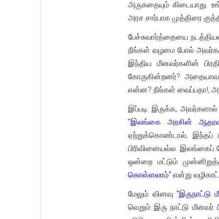
அருகதையும் கிடையாது. உங்
அரச சார்பாக முத்திரை குத்த
பேச்சுவார்த்தையை நடத்திய
நீங்கள் வழமை போல் அவர்கள
இந்திய மீனவர்களின் பிர
கோருகின்றனர்? அதையாவது
என்ன? நீங்கள் வைப்பதா!, அ
இப்படி இருக்க, அவர்களால
"இலங்கை அரசின் ஆதரவா
ஏற்றுக்கொண்டால், இந்தப்
பிரிவினையல்ல. இலங்கைப் ப
ஒன்றை மட்டும் முன்னிறு
கொள்ளலாம்"
என்று வழிகாட
மேலும் வினவு
"இருநாட்டு 
வெறும் இரு நாட்டு மீனவர்