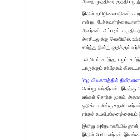
அதை முத்திரை குத்தி ஈழ இ
இதில் தமிழினவாதிகள் கூற
என்று, பேச்சுவார்த்தையாளர
அவர்கள் அப்படிக் கருதிய
அரசியலுக்கு வெளியில், உங
சார்ந்து நின்று ஒடுக்கும் வர
புலியிசம் சார்ந்த, ஈழம் 
யாருக்கும் சந்தேகம் கிடையா
"ஈழ விவகாரத்தில் திவீரமான
செய்து வந்தீர்கள். இதற்கு
உங்கள் சொந்த முகம், அதா
ஒடுக்க புலிக்கு உதவியவர
எந்தச் சுயவிமர்சனத்தையும்
இன்று அதேபாணியில் தான், ம
இதில் பேசியவர்கள் இலங்க