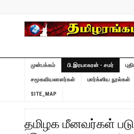
முன்பக்கம்
பி.இரயாகரன் - சமர்
புத
சமூகவியலாளர்கள்
மார்க்ஸிய நூல்கள்
SITE_MAP
தமிழக மீனவர்கள் படு