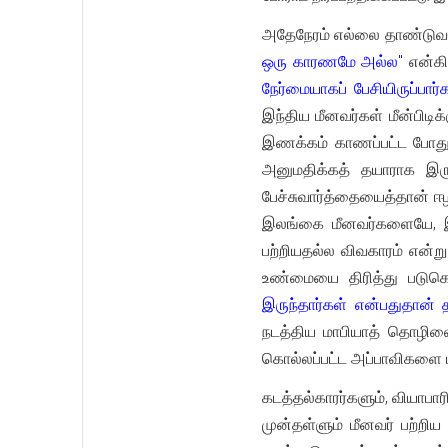
அதேநேரம் எல்லை தாண்டுவத
ஒரு காரணமே அல்ல"
என்கி
நேர்மையாகப் பேசியிருப்பார்க
இந்திய மீனவர்கள் மீன்பிடி
இணக்கம் காணப்பட்ட போதும
அனுமதிக்கத் தயாராக இரு
பேச்சுவார்த்தையைத்தான் ஈழ
இலங்கை மீனவர்களையே, இலங
பற்றியதல்ல விவகாரம் என்ற
உண்மையை திரித்து படுக
இருந்தார்கள் என்பதுதான
நடத்திய மாபியாத் தொழிலை
கொல்லப்பட்ட அப்பாவிகளை ப
கடத்தல்காரர்களும், வியாபா
முன்தள்ளும் மீனவர் பற்றிய