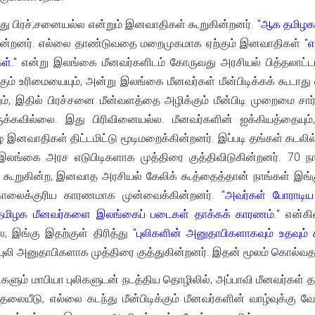
ு பிரச்;சனையல்ல என்றும் இனவாதிகள் கூறுகின்றனர்.
"ஆக தமிழக 
ன்றனர். எல்லை தாண்டுவதை மறைமுகமாக ஏற்கும் இனவாதிகள்
"எ
ள்."
என்று இலங்கை மீனவர்களிடம் கோருவது அரசியல் பித்தலாட்டம்
க்கும் உரிமையையும், அன்று இலங்கை மீனவர்கள் மீன்பிடிக்கக் கூடாத
், இதில் பிரச்சனை மீன்வளத்தை அழிக்கும் மீன்பிடி முறைமை சார
க்கவில்லை. இது பிரிவினையல்ல. மீனவர்களின் ஐக்கியத்தையும்
 இனவாதிகள் திட்டமிட்டு மூடிமறைக்கின்றனர். இப்படி தங்கள் கடலில் 
்கை அரச எடுபிடிகளாக முத்திரை குத்திவிடுகின்றனர். 70 நாள்
ு கூறுகின்ற, இனவாத அரசியல் கேலிக் கூத்தைத்தான் நாங்கள் இங்கு
ொலைக்குரிய காரணமாக முன்வைக்கின்றனர்.
"அவர்கள் போராடிய
் தமிழக மீனவர்களை இலங்கைப் படைகள் தாக்கக் காரணம்."
என்கின
, இங்கு இதற்குள் திரித்து
"புலிகளின் அனுதாபிகளாகவும் உதவும் 
ுலி அனுதாபிகளாக முத்திரை குத்துகின்றனர். இதன் மூலம் கொல்வதற்க
ரிகளும் மாபியா புலிகளுடன் நடத்திய தொழிலில், அப்பாவி மீனவர்கள்
 தலையீடு, எல்லை கடந்து மீன்பிடிக்கும் மீனவர்களின் வாழ்வுக்கு