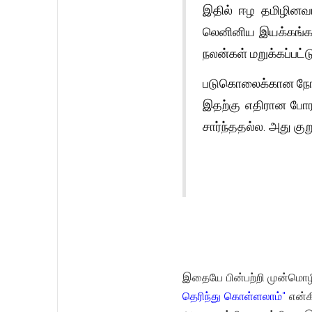
இதில் ஈழ தமிழினவாத
லெனினிய இயக்கங்கள்
நலன்கள் மறுக்கப்பட்ட
படுகொலைக்கான நோக்க
இதற்கு எதிரான போரா
சார்ந்ததல்ல. அது கு
இதையே பின்பற்றி முன்மொழி
தெரிந்து கொள்ளலாம்"
என்கி