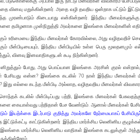
, படுகொலைக்கு அப்பால் இரு நாட்டு மீனவர்கள் விவகாரம் பேசப்ப
ப்பதை வினவு மறுக்கின்றனர். அதை வழி தவறிய ஒன்றாக மட்டும் இட்டு
ந்த முரண்பாடும் கிடையாது என்கின்றனர். இந்திய மீனவர்களுக
ர்களை தமிழனாக முன்நிறுத்தி அவர்களை இலங்கை மீனவர்களின் எதிரிய
க்கும் உரிமையை இந்திய மீனவர்கள் கோரவில்லை, அது வழிதவறிச் செ
ும் மீன்பிடியையும், இந்திய மீன்பிடியில் உள்ள பெரு மூலதனமும் 
த்தும், வினவு இனவாதிகளுடன் கூடி நிற்கின்றனர்.
னிறுத்தும் போது, அது பொய்யான இலங்கை அரசின் குரல் என்றால
 பேசியது என்ன? இலங்கை கடலில் 70 நாள் இந்திய மீனவர்கள் மின்
ா? இது எல்லை கடந்த மீன்பிடி அல்லாத, வழிதவறிய மீனவர்கள் விவகா
ொந்தக் கடலில் மீன்பிடிப்பது பற்றி, இலங்கை மீனவர்கள் பேசுவதற்க
களை கையாள்வது பற்றிதான் பேச வேண்டும். ஆனால் மீனவர்கள் பேசியது
ும் இயற்க்கை இடர்பாடு குறித்து அவர்களே நேர்மையாகப் பேசியிருப்
இட்டுக்கட்டி காட்டுகின்றனர். இந்திய மார்க்சிய லெனினிய குழுக்க
 இலங்கை மார்க்சிய லெனினிய வாதிகள் இலங்கை கடலுக்குள் அத்துமீறி 
இருக்கின்றோம்.