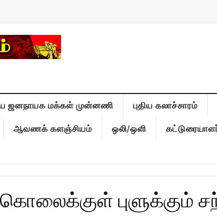
ிய ஜனநாயக மக்கள் முன்னணி
புதிய கலாச்சாரம்
ஆவணக் களஞ்சியம்
ஒலி/ஒளி
கட்டுரையாளர
கொலைக்குள் புளுக்கும் சந