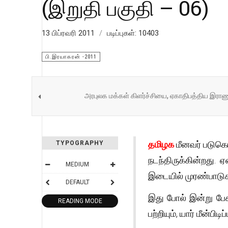
(இறுதி பகுதி – 06)
13 பிப்ரவரி 2011
படிப்புகள்: 10403
பி.இரயாகரன் -2011
அரபுலக மக்கள் கிளர்ச்சியை, ஏகாதிபத்திய இராணுவ
தமிழக
மீனவர் படுக
TYPOGRAPHY
நடந்திருக்கின்றது.
MEDIUM
இடையில் முரண்பாடுக
DEFAULT
இது போல் இன்று பேசப்
READING MODE
பற்றியும், யார் மீன்