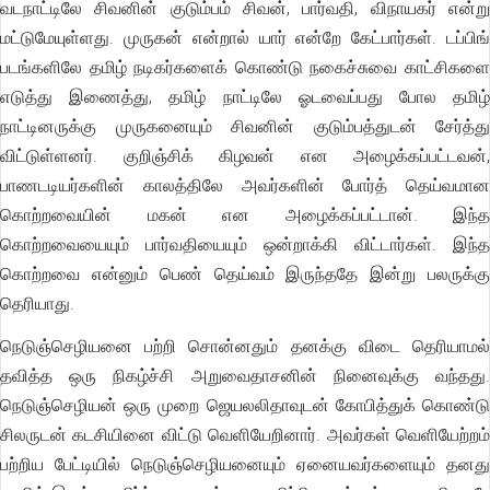
வடநாட்டிலே சிவனின் குடும்பம் சிவன், பார்வதி, விநாயகர் என்று
மட்டுமேயுள்ளது. முருகன் என்றால் யார் என்றே கேட்பார்கள். டப்பிங்
படங்களிலே தமிழ் நடிகர்களைக் கொண்டு நகைச்சுவை காட்சிகளை
எடுத்து இணைத்து, தமிழ் நாட்டிலே ஓடவைப்பது போல தமிழ்
நாட்டினருக்கு முருகனையும் சிவனின் குடும்பத்துடன் சேர்த்து
விட்டுள்ளனர். குறிஞ்சிக் கிழவன் என அழைக்கப்பட்டவன்,
பாணடடியர்களின் காலத்திலே அவர்களின் போர்த் தெய்வமான
கொற்றவையின் மகன் என அழைக்கப்பட்டான். இந்த
கொற்றவையையும் பார்வதியையும் ஒன்றாக்கி விட்டார்கள். இந்த
கொற்றவை என்னும் பெண் தெய்வம் இருந்ததே இன்று பலருக்கு
தெரியாது.
நெடுஞ்செழியனை பற்றி சொன்னதும் தனக்கு விடை தெரியாமல்
தவித்த ஒரு நிகழ்ச்சி அறுவைதாசனின் நினைவுக்கு வந்தது.
நெடுஞ்செழியன் ஒரு முறை ஜெயலலிதாவுடன் கோபித்துக் கொண்டு
சிலருடன் கடசியினை விட்டு வெளியேறினார். அவர்கள் வெளியேற்றம்
பற்றிய பேட்டியில் நெடுஞ்செழியனையும் ஏனையவர்களையும் தனது