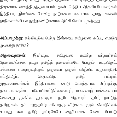
தீவுகளாக வைத்திருந்தமையால் தான் அந்நிய ஆக்கிரமிப்பாளர்கள்
இந்தியா, இலங்கை போன்ற நாடுகளை சுலபமாக தமது காலனி
நாடுகளாக்கி பல நூற்றாண்டுகளாக ஆட்சி செய்ய முடிந்தது.
அய்யாமுத்து:
கல்வியறிவு பெற்ற இன்றைய தமிழனை அப்படி ஏமாற்ற
முடியாது தானே?
அறுவைதாசன்:
இன்றைய தமிழனை ஏமாற்ற மற்றவர்கள்
தேவையில்லை. நமது தமிழ்த் தலைவர்களே போதும். ஊழலிலும்,
மக்களை ஏமாற்றுவதிலும் ஒருவரை ஒருவர் விஞ்சிய கருணாநிதி,
எம்.ஜி.ஆர்., ஜெயலலிதா தமிழ் நாட்டின்
முதலமைச்சர்கள். இந்தியாவை ஒட்டு மொத்தமாக விற்பதற்கு
தடையாகவுள்ள மாவோயிஸ்ட்டுக்களையும், மலைவாழ் மக்களையும்
கொன்று குவிக்க துடிக்கும் மந்திரி சிதம்பரம். தமிழ் நாட்டுத்
தமிழர்கள், தம் ஈழத்தமிழ் சகோதரர்களிற்காக குரல் கொடுக்கக்
கூடாது என தமிழ் நாட்டிலேயே தைரியமாக மேடை போட்டு