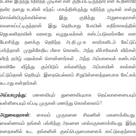
உடலில் இருந்து உதிர்ந்த முடிகள் என குறிப்பிடடிருந்தார் என கூறினாரே
தவிர தனது உடலின் எந்தப் பாகத்திலிருந்து உதிர்ந்த முடிகள் என்று
சொல்லியிருக்கவில்லை. இது குறித்து அறுவைதாசன்
கவலைப்பட்டிருந்தான். இது தெரியாது போயின் எதிர்காலத்தில்
ஜெயலலிதாவின் வரலாறு எழுதுபவர்கள் கஸ்டப்படுவார்களே என
யோசித்து தனக்கு தெரிந்த அ.தி.மு.க. காரர்களிடம் கேட்டுப்
பார்த்தான். முறுக்கேறிய மீசை கொண்ட அந்த வீச்சரிவாள் வீரர்கள்
வீரத் தமிழ் மறவர்கள் சொன்னார்கள் , அந்த அம்மாவைக் கண்டால்
காலிலே வீழ்ந்து கும்பிடும் எங்களிற்கு அம்மாவின் கால்கள்
மட்டும்தான் தெரியும். இதையெல்லாம் சிறுபிள்ளைத்தனமாக கேட்கக்
கூடாது என்றார்கள்.
அய்யாமுத்து:
மனைவியும் துணைவியுமாக தெய்வானையையும்
வள்ளியையும் எப்படி முருகன் மணந்து கொள்ளலாம்?.
அறுவைதாசன்:
சைவம் முருகனை சிவனின் மகனாக்கியது.
வைஸ்ணவம் தங்கள் பங்கிற்கு அவனை மால்மருகனாக்கியது. இந்த
கதைகளில் கூட தங்களின் குலப்பெருமைகளைக் காட்டுவதற்காக