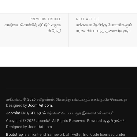
PREVIOUS ARTICLE
NEXT ARTICLE
சாதியை சொல்லித் திட்டும் சமூக
மக்களை நேசித்த போராளிகளும்
விரோதி
மரண வியாபாரத் தலைவர்களும்
பதிப்புரிமை © 2026 தமிழரங்கம். அனைத்து உரிமைகளும் கையிருப்பில் கொண்டது.
Designed by
JoomlArt.com
.
Joomla!
GNU/GPL உரிமம்
கீழ் வெளியிடப்பட்ட ஒரு இலவச மென்பொருள்.
Copyright © 2026 Joomla!. All Rights Reserved. Powered by
தமிழரங்கம்
-
Designed by JoomlArt.com.
Bootstrap
is a front-end framework of Twitter, Inc. Code licensed under