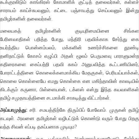
கூக்குரலிடும் காங்கிரஸ் கோமாளிக் குட்டித் தலைவர்கள், கள்ளச்
சாராயம் காய்ச்சுபவனும், கட்டை பஞ்சாயத்து செய்பவனும் இன்று
தமிழர்களின் தலைவர்கள்.
மலையகத் தமிழர்களின் குடியுரிமையினை சிங்கள
பேரினவாதிகள் பறித்த போது, மந்திரி பதவிக்காக சேர்ந்து கை
உயர்த்திய பொன்னம்பலம், மக்களின் உணர்ச்சிகளை தூண்டி
தனிநாட்டுக் கோசம் எழுப்பி அதன் ழூலம் பெருமளவு பாராளுமன்ற
கதிரைகளை கைப்பற்றி பதவி சுகம் அனுபவித்த கூட்டணியினர்,
போராட்டத்தினை கொலைக்களமாக்கிய மேதகுகள், பெரியய்யாக்கள்,
கொலை கொள்ளையே எமது கொள்கை என மகிந்தாவின் காலடியில்
கிடக்கும் கருணா, பிள்ளையான், டக்ளஸ் என்று இந்த கயவாளிகள்
தமிழ் சமுதாயத்தினை சடமாக்கி சாகடித்து விட்டார்கள்.
அய்யாமுத்து:
சரி. சமயத்திற்கே திரும்பிப் போவோம். முருகன் தமிழ்
கடவுள். அவனை தமிழர்கள் வழிபட்டுக் கொண்டு வரும் போது பிறகு
வந்த சிவன் எப்படி தகப்பனாக முடியும?
அறுவைதாசன்:
ஒரு பூங்காவில் அண்ணாத்துரையோடு சேர்ந்து