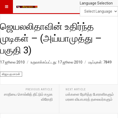
Language Selection
ஜெயலலிதாவின் உதிர்ந்த
முடிகள் – (அய்யாமுத்து –
பகுதி 3)
17 ஜூலை 2010
உருவாக்கப்பட்டது: 17 ஜூலை 2010
படிப்புகள்: 7849
விஜயகுமாரன்
PREVIOUS ARTICLE
NEXT ARTICLE
சாதியை சொல்லித் திட்டும் சமூக
மக்களை நேசித்த போராளிகளும்
விரோதி
மரண வியாபாரத் தலைவர்களும்