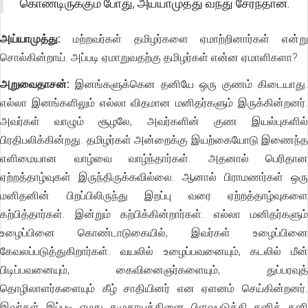
கொண்டிருக்கும் போது, அய்யாமுத்து வந்து சேர்ந்தான்.
அய்யாமுத்து:
மற்றவர்கள் தமிழர்களை ஏமாற்றினார்கள் என்று
சொல்கின்றாய். அப்படி ஏமாறுவதற்கு தமிழர்கள் என்ன ஏமாளிகளா?
அறுவைதாசன்:
இனங்களுக்கென தனியே ஒரு குணம் கிடையாது.
எல்லா இனங்களிலும் எல்லா விதமான மனிதர்களும் இருக்கின்றனர்.
அவர்கள் வாழும் சூழலே, அவர்களின் குண இயல்புகளில்
பிரதிபலிக்கின்றது. தமிழர்கள் அன்றைக்கு இயற்கையோடு இணைந்த
எளிமையான வாழ்வை வாழ்ந்தார்கள். அதனால் பெரிதான
ஏற்றத்தாழ்வுகள் இருந்திருக்கவில்லை. ஆனால் பிராமணர்கள் ஒரு
மனிதனின் பிறப்பிலிருந்து இறப்பு வரை ஏற்றத்தாழ்வுகளை
கற்பித்தார்கள். இன்றும் கற்பிக்கின்றார்கள். எல்லா மனிதர்களும்
உழைப்பினை கொண்டாடுகையில், இவர்கள் உழைப்பினை
கேவலப்படுத்துகிறார்கள். வயலில் உழைப்பவனையும், கடலில் மீன்
பிடிப்பவனையும், கைவினைஞர்களையும், துப்பரவுத்
தொழிலாளர்களையும் கீழ் சாதியினர் என ஏளனம் செய்கின்றனர்.
இவர்கள் இப்படி எமது சமுதாயத்தினை பிளவுபடுத்தி தனித் தனி