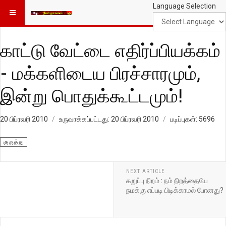
Language Selection
காட்டு வேட்டை எதிர்ப்பியக்கம்
- மக்களிடைய பிரச்சாரமும்,
இன்று பொதுக்கூட்டமும்!
20 பிப்ரவரி 2010
உருவாக்கப்பட்டது: 20 பிப்ரவரி 2010
படிப்புகள்: 5696
குருத்து
NEXT ARTICLE
கறுப்பு நிறம் : நம் நிறத்தையே
நமக்கு எப்படி பிடிக்காமல் போனது?