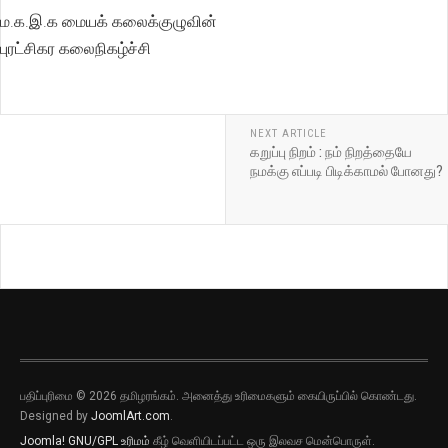
ம.க.இ.க மையக் கலைக்குழுவின்
புரட்சிகர கலைநிகழ்ச்சி
NEXT ARTICLE
கறுப்பு நிறம் : நம் நிறத்தையே
நமக்கு எப்படி பிடிக்காமல் போனது?
பதிப்புரிமை © 2026 தமிழரங்கம். அனைத்து உரிமைகளும் கையிருப்பில் கொண்டது.
Designed by
JoomlArt.com
.
Joomla!
GNU/GPL உரிமம்
கீழ் வெளியிடப்பட்ட ஒரு இலவச மென்பொருள்.