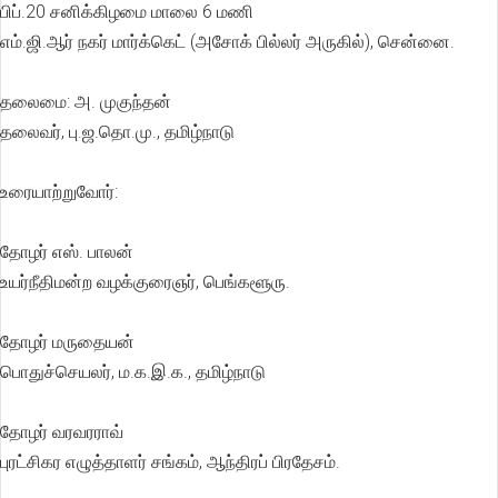
பிப்.20 சனிக்கிழமை மாலை 6 மணி
எம்.ஜி.ஆர் நகர் மார்க்கெட் (அசோக் பில்லர் அருகில்), சென்னை.
தலைமை: அ. முகுந்தன்
தலைவர், பு.ஜ.தொ.மு., தமிழ்நாடு
உரையாற்றுவோர்:
தோழர் எஸ். பாலன்
உயர்நீதிமன்ற வழக்குரைஞர், பெங்களூரு.
தோழர் மருதையன்
பொதுச்செயலர், ம.க.இ.க., தமிழ்நாடு
தோழர் வரவரராவ்
புரட்சிகர எழுத்தாளர் சங்கம், ஆந்திரப் பிரதேசம்.