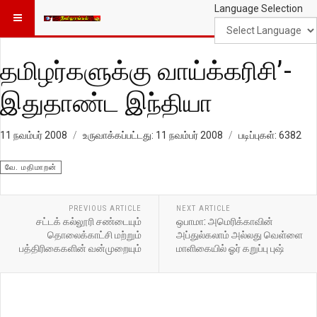
Language Selection
தமிழர்களுக்கு வாய்க்கரிசி’-
இதுதாண்ட இந்தியா
11 நவம்பர் 2008
உருவாக்கப்பட்டது: 11 நவம்பர் 2008
படிப்புகள்: 6382
வே. மதிமாறன்
PREVIOUS ARTICLE
NEXT ARTICLE
சட்டக் கல்லூரி சண்டையும்
ஒபாமா: அமெரிக்காவின்
தொலைக்காட்சி மற்றும்
அப்துல்கலாம் அல்லது வெள்ளை
பத்திரிகைகளின் வன்முறையும்
மாளிகையில் ஓர் கறுப்பு புஷ்