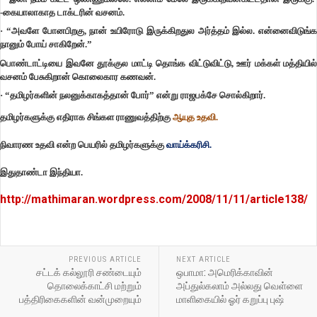
-கையாலாகாத டாக்டரின் வசனம்.
·
“அவளே போனபிறகு, நான் உயிரோடு இருக்கிறதுல அர்த்தம் இல்ல. என்னைவிடுங்க
நானும் போய் சாகிறேன்.”
பொண்டாட்டியை
இவனே
தூக்குல மாட்டி தொங்க விட்டுவிட்டு, ஊர் மக்கள் மத்தியில்
வசனம் பேசுகிறான்
கொலைகார கணவன்
.
·
“தமிழர்களின் நலனுக்காகத்தான் போர்” என்று
ராஜபக்சே
சொல்கிறார்.
தமிழர்களுக்கு எதிராக சிங்கள ராணுவத்திற்கு
ஆயுத உதவி.
நிவாரண உதவி என்ற பெயரில் தமிழர்களுக்கு
வாய்க்கரிசி.
இதுதாண்டா இந்தியா.
http://mathimaran.wordpress.com/2008/11/11/article138/
PREVIOUS ARTICLE
NEXT ARTICLE
சட்டக் கல்லூரி சண்டையும்
ஒபாமா: அமெரிக்காவின்
தொலைக்காட்சி மற்றும்
அப்துல்கலாம் அல்லது வெள்ளை
பத்திரிகைகளின் வன்முறையும்
மாளிகையில் ஓர் கறுப்பு புஷ்