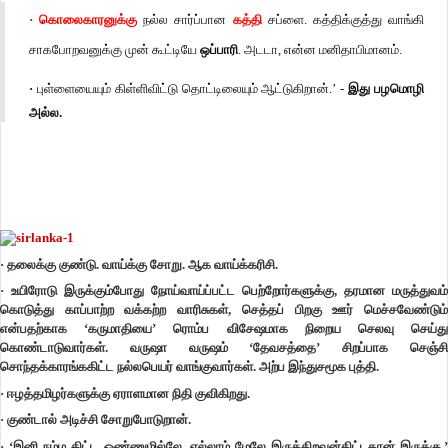
·
கொலைகாரனுக்கு
நல்ல சார்ப்பான
கத்தி
சப்ளை. கத்திக்குத்து வாங்கி
சாகபோறவனுக்கு முன் கூட்டியே
ஒப்பாரி
. அடடா, என்ன மனிதாபிமானம்.
·
புள்ளையையும் கிள்ளிவிட்டு தொட்டிலையும் ஆட்டுகிறான்.’ -
இது பழமொழி
அல்ல.
·
தலைக்கு குண்டு. வாய்க்கு சோறு. ஆக
வாய்க்கரிசி.
·
உயிரோடு இருக்கும்போது நோய்வாய்ப்பட்ட பெற்றோர்களுக்கு, தரமான
மருத்துவம்
கொடுத்து காப்பாற்ற வக்கற்ற வாரிசுகள், செத்தப் பிறகு ஊர் மெச்சவேண்டும்
என்பதற்காக
‘கருமாதியை’
ரொம்ப விசேஷமாக நிறைய செலவு செய்த
கொண்டாடுவார்கள். வருஷா வருஷம் ‘தேவசத்தை’ சிறப்பாக செஞ்சி
சொந்தக்காரங்ககிட்ட நல்லபெயர் வாங்குவார்கள்.
அற்ப இந்துசமூக புத்தி.
·
ஈழத்தமிழர்களுக்கு ஏராளமான நிதி குவிகிறது.
·
குண்டால் அடிச்சி சோறுபோடுறான்.
·
‘இனி நம்ம கிட்ட ஒண்ணுமில்லே. எல்லாம் மேலே இருக்கிறவன்கிட்டதான் இருக்கு.’