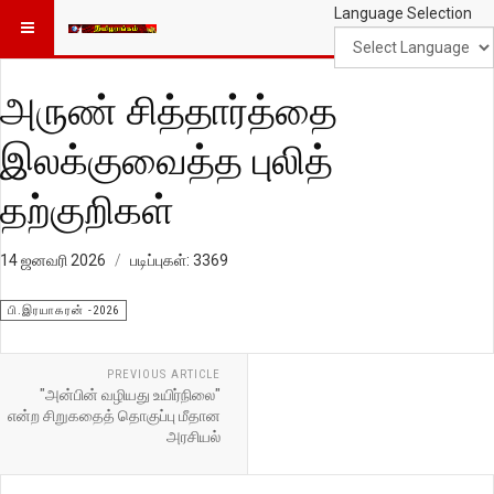
Language Selection
அருண் சித்தார்த்தை
இலக்குவைத்த புலித்
தற்குறிகள்
14 ஜனவரி 2026
படிப்புகள்: 3369
பி.இரயாகரன் -2026
PREVIOUS ARTICLE
"அன்பின் வழியது உயிர்நிலை"
என்ற சிறுகதைத் தொகுப்பு மீதான
அரசியல்