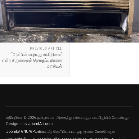
PREVIOUS ARTICLE
"அன்பின் வழியது உயிர்நிலை"
என்ற சிறுகதைத் தொகுப்பு மீதான
அரசியல்
பதிப்புரிமை © 2026 தமிழரங்கம். அனைத்து உரிமைகளும் கையிருப்பில் கொண்டது.
Designed by
JoomlArt.com
.
Joomla!
GNU/GPL உரிமம்
கீழ் வெளியிடப்பட்ட ஒரு இலவச மென்பொருள்.