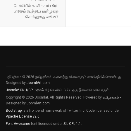
PREVIOUS ARTICLE
டெல்லியில் காவி - காப்பரேட்
பாசிசம் நடத்திய வன்முறை
சொல்லுவது என்ன?
பதிப்புரிமை © 2026 தமிழரங்கம். அனைத்து உரிமைகளும் கையிருப்பில் கொண்டது.
Designed by
JoomlArt.com
.
Joomla!
GNU/GPL உரிமம்
கீழ் வெளியிடப்பட்ட ஒரு இலவச மென்பொருள்.
Copyright © 2026 Joomla!. All Rights Reserved. Powered by
தமிழரங்கம்
-
Designed by JoomlArt.com.
Bootstrap
is a front-end framework of Twitter, Inc. Code licensed under
Apache License v2.0
.
Font Awesome
font licensed under
SIL OFL 1.1
.