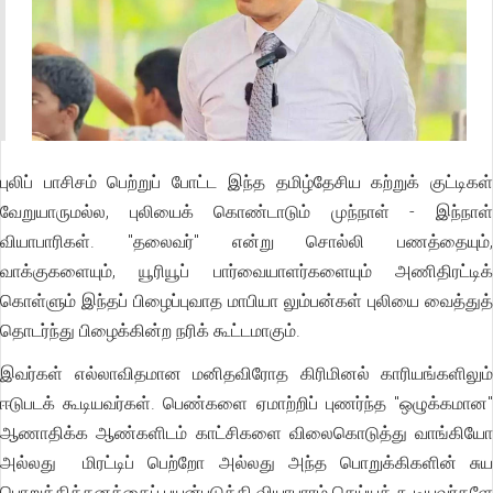
புலிப் பாசிசம் பெற்றுப் போட்ட இந்த தமிழ்தேசிய கற்றுக் குட்டிகள்
வேறுயாருமல்ல, புலியைக் கொண்டாடும் முந்நாள் - இந்நாள்
வியாபாரிகள். "தலைவர்" என்று சொல்லி பணத்தையும்,
வாக்குகளையும், யூரியூப் பார்வையாளர்களையும் அணிதிரட்டிக்
கொள்ளும் இந்தப் பிழைப்புவாத மாபியா லும்பன்கள் புலியை வைத்துத்
தொடர்ந்து பிழைக்கின்ற நரிக் கூட்டமாகும்.
இவர்கள் எல்லாவிதமான மனிதவிரோத கிரிமினல் காரியங்களிலும்
ஈடுபடக் கூடியவர்கள். பெண்களை ஏமாற்றிப் புணர்ந்த "ஒழுக்கமான"
ஆணாதிக்க ஆண்களிடம் காட்சிகளை விலைகொடுத்து வாங்கியோ
அல்லது மிரட்டிப் பெற்றோ அல்லது அந்த பொறுக்கிகளின் சுய
பொறுக்கித்தனத்தைப் பயன்படுத்தி வியாபாரம் செய்யக் கூடியவர்களே