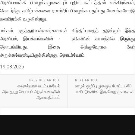
அரசியலாக்கி பிழைக்கமுனையும் புதிய கூட்டத்தின் வக்கிரங்கள்,
தொடர்ந்து தமிழ்மக்களை ஏமாற்றிப் பிழைக்க புதுப்புது வேசங்களோடு
களமிறங்கி வருகின்றது.
மக்கள் பகுத்தறிவுள்ளவர்களாகச் சிந்திப்பதைத் தடுக்கும் இந்த
அரசியல், இயக்கங்களின் - புலிகளின் காலத்தில் இருந்து
தொடங்கியது. இதை அக்குவேறாக வேர்
அறுக்கவேண்டியிருக்கின்றது. தொடர்வோம்.
19.03.2025
PREVIOUS ARTICLE
NEXT ARTICLE
கவுசல்யாவையும் பாலியல்
ஊழல் ஒழிப்பு முகமூடி போட்ட புலிப்
அவதூறு செய்யும் அருச்சுனாவின்
பாசிட்டுகளின் இரு வேறு முகங்கள்
ஆணாதிக்கம்