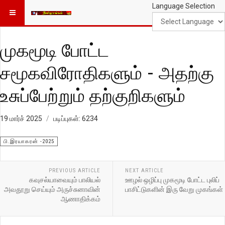
Language Selection
முகமூடி போட்ட
சமூகவிரோதிகளும் - அதற்கு
உசுப்பேற்றும் தற்குறிகளும்
19 மார்ச் 2025
படிப்புகள்: 6234
பி.இரயாகரன் -2025
PREVIOUS ARTICLE
NEXT ARTICLE
கவுசல்யாவையும் பாலியல்
ஊழல் ஒழிப்பு முகமூடி போட்ட புலிப்
அவதூறு செய்யும் அருச்சுனாவின்
பாசிட்டுகளின் இரு வேறு முகங்கள்
ஆணாதிக்கம்