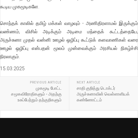
கூடிய முகமூடிகளே.
சொந்தக் காலில் தமிழ் மக்கள் வாழவும் - அணிதிரளாமல் இருக்கும்
வண்ணம், விசில் அடிக்கும் அடிமை மந்தைக் கூட்டத்தையே,
அருச்சுனா முதல் வன்னி ஊழல் ஒழிப்பு கூட்டுக் களவாணிகள் வரை
ஊழல் ஒழிப்பு என்பதன் மூலம் முன்வைக்கும் அரசியல் நிகழ்ச்சி
நிரலாகும்.
15.03.2025
PREVIOUS ARTICLE
NEXT ARTICLE
முகமூடி போட்ட
சாதி குறித்து டொக்டர்
சமூகவிரோதிகளும் - அதற்கு
அருச்சுனாவின் வெள்ளாளியக்
உசுப்பேற்றும் தற்குறிகளும்
கண்ணோட்டம்