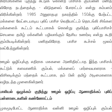
கிராமங்களில் புகுந்து சுட்டுக் கொன்ற பாசிசக் கும்பலின் மனித
விரோத நடத்தைக்கு - விடுதலைப் போராட்டம் என்று கம்பளம்
விரிக்கின்றார். 1985 அனுராதபுர நகரத்தில் 150க்கு மேற்பட்ட
மக்களை வேட்டையாடிய புலிப் பாசிச வெறியாட்டம் தொடங்கி சிங்கள
மக்களைக் கூட்டம் கூட்டமாகக் கொன்று குவித்த புலிப்பாசிசச்
செயலை தமிழ் மக்களின் பழிவாங்கும் தேசிய உணர்வு என்று கூறி
கும்மியடிக்கின்றார். மனிதவிரோத பாசிச கூச்சல் மூலம்
உசுப்பேற்றுகின்றார்.
ஊழல் ஒழிப்புக்கு எதிராக மககளை அணிதிரட்டாத இந்த பாசிசக்
கூட்டுக் களவாணிக் கும்பல், மக்களைப் பார்வையாளராக -
விசிலடிக்கும் மந்தைக் கூட்டமாக, தம் பின் தமிழ் அடிமைகளாக
வழிநடத்த முனைகின்றனர்.
பாலியல் ஒழுக்கம் குறித்து ஊழல் ஒழிப்பு ஆணாதிக்கப் புலிப்
பன்னாடைகளின் கண்ணோட்டம்
முகமூடிபோட்ட ஆணாதிக்க வன்னி ஊழல் ஒழிப்புக் கும்பல்