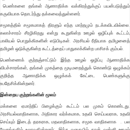
பெண்களை தங்கள் ஆணாதிக்க வக்கிரத்துக்குப் பயன்படுத்தும்
கருவியாக தொடர்ந்து தக்கவைத்துள்ளனர்.
சமூகத்தில் சமூகமாகத் திரளும் எந்த மாற்றமும் நடக்கவிடவில்லை.
கலாச்சாரம் சீரழிகிறது என்று கூறுகின்ற ஊழல் ஒழிப்புக் கூட்டம்,
பாலியல் பொறுக்கிகளின் எடுபிடிகள். அரசியல் ரீதியாக தமிழனைத்
தமிழன் ஒடுக்குகின்ற கூட்டத்தைப் பாதுகாக்கின்ற பாசிசக் கும்பல்.
பெண்ணைக் குற்றஞ்சாட்டும் இந்த ஊழல் ஒழிப்பு ஆணாதிக்க
விபச்சாரங்கள், தங்கள் முகத்தை மூடிமறைத்துக் கொண்டு ஒழுக்கம்
குறித்த ஆணாதிக்க ஒழுக்கக் கேட்டை பெண்களுக்கு
உபதேசிக்கின்றனர்.
இன்றைய குற்றங்களின் மூலம்
மக்களை ஏமாற்றிப் பிழைக்கும் கூட்டம் பல முகம் கொண்டது.
அரசியல்வாதிகளாக, அதிகார வர்க்கமாக, உதவி செய்பவராக, உதவி
செய்யும் இடைத் தரகராக, மதவாதிகளாக, சமூக வாதிகளாக .. பல
வேசங்களில் உலாவுகின்றனர்;. இந்த வகையில் தான் வன்னி ஊழல்