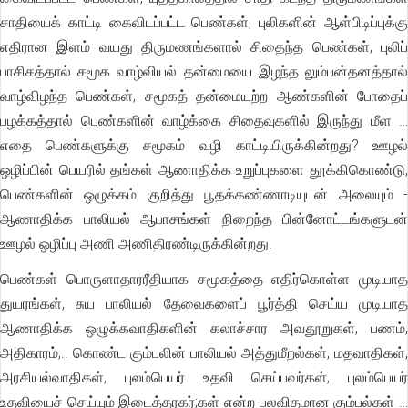
சாதியைக் காட்டி கைவிடப்பட்ட பெண்கள், புலிகளின் ஆள்பிடிப்புக்கு
எதிரான இளம் வயது திருமணங்களால் சிதைந்த பெண்கள், புலிப்
பாசிசத்தால் சமூக வாழ்வியல் தன்மையை இழந்த லும்பன்தனத்தால்
வாழ்விழந்த பெண்கள், சமூகத் தன்மையற்ற ஆண்களின் போதைப்
பழக்கத்தால் பெண்களின் வாழ்க்கை சிதைவுகளில் இருந்து மீள …
எதை பெண்களுக்கு சமூகம் வழி காட்டியிருக்கின்றது? ஊழல்
ஒழிப்பின் பெயரில் தங்கள் ஆணாதிக்க உறுப்புகளை தூக்கிகொண்டு,
பெண்களின் ஒழுக்கம் குறித்து பூதக்கண்ணாடியுடன் அலையும் -
ஆணாதிக்க பாலியல் ஆபாசங்கள் நிறைந்த பின்னோட்டங்களுடன்
ஊழல் ஒழிப்பு அணி அணிதிரண்டிருக்கின்றது.
பெண்கள் பொருளாதாரரீதியாக சமூகத்தை எதிர்கொள்ள முடியாத
துயரங்கள், சுய பாலியல் தேவைகளைப் பூர்த்தி செய்ய முடியாத
ஆணாதிக்க ஒழுக்கவாதிகளின் கலாச்சார அவதூறுகள், பணம்,
அதிகாரம்,.. கொண்ட கும்பலின் பாலியல் அத்துமீறல்கள், மதவாதிகள்,
அரசியல்வாதிகள், புலம்பெயர் உதவி செய்பவர்கள், புலம்பெயர்
உதவியைச் செய்யும் இடைத்தரகர்;கள் என்ற பலவிதமான கும்பல்கள் …