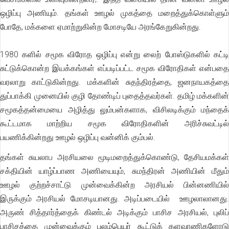
ஒழிப்பு அணியும். தங்கள் ஊழல் முகத்தை மறைத்துக்கொள்ளும்
போதே, மக்களை ஏமாற்றுகின்ற மோசடியே அரங்கேறுகின்றது.
1980 களில் சமூக விரோத ஒழிப்பு என்று லைற் போஸ்டுகளில் கட்டி
சுட்டுக்கொன்ற இயக்கங்கள் எப்படிப்பட்ட சமூக விரோதிகள் என்பதை
வரலாறு காட்டுகின்றது. மக்களின் சுதந்திரத்தை, ஜனநாயகத்தை
துப்பாக்கி முனையில் குழி தோண்டிப் புதைத்தவர்கள். தமிழ் மக்களின்
சமூகத்தன்மையை அழித்து லும்பன்களாக, விசிலடிக்கும் மந்தைக்
கூட்டமாக மாற்றிய சமூக விரோதிகளின் அரிச்சுவட்டில்
பயணிக்கின்றது ஊழல் ஒழிப்பு வன்னிக் கும்பல்.
தங்கள் சுயலாப அரசியலை மூடிமறைத்துக்கொண்டு, தேசியமக்கள்
சக்தியின் யாழ்ப்பாண அணியையும், சுமந்திரன் அணியின் மீதும்
ஊழல் குற்றச்சாட்டு முன்வைக்கின்ற அரசியல் பின்னணியில்
இருக்கும் அரசியல் மோசடியானது. அடிப்படையில் ஊழலாலானது.
அருண் சித்தார்த்தைக் கிண்டல் அடிக்கும் பாசிச அரசியல், புலிப்
பாசிசத்தை முன்வைக்கும் புலம்பெயர் கூட்டுக் களவாணிகளோடு