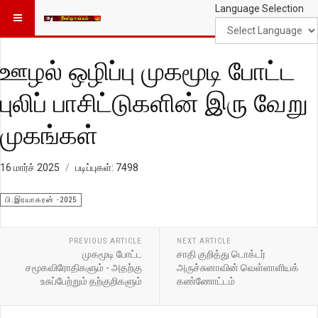
Language Selection
ஊழல் ஒழிப்பு முகமூடி போட்ட
புலிப் பாசிட்டுகளின் இரு வேறு
முகங்கள்
16 மார்ச் 2025
படிப்புகள்: 7498
பி.இரயாகரன் -2025
PREVIOUS ARTICLE
NEXT ARTICLE
முகமூடி போட்ட
சாதி குறித்து டொக்டர்
சமூகவிரோதிகளும் - அதற்கு
அருச்சுனாவின் வெள்ளாளியக்
உசுப்பேற்றும் தற்குறிகளும்
கண்ணோட்டம்