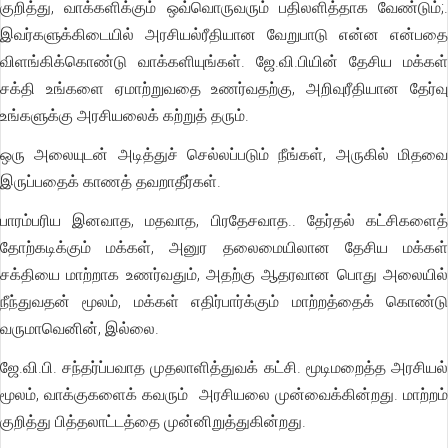
குறித்து, வாக்களிக்கும் ஒவ்வொருவரும் பதிலளித்தாக வேண்டும்;.
இவர்களுக்கிடையில் அரசியல்ரீதியான வேறுபாடு என்ன என்பதை
விளங்கிக்கொண்டு வாக்களியுங்கள். ஜே.வி.பியின் தேசிய மக்கள்
சக்தி உங்களை ஏமாற்றுவதை உணர்வதற்கு, அறிவுரீதியான தேர்வு
உங்களுக்கு அரசியலைக் கற்றுத் தரும்.
ஒரு அலையுடன் அடித்துச் செல்லப்படும் நீங்கள், அருகில் மிதவை
இருப்பதைக் காணத் தவறாதீர்கள்.
பாரம்பரிய இனவாத, மதவாத, பிரதேசவாத.. தேர்தல் கட்சிகளைத்
தோற்கடிக்கும் மக்கள், அனுர தலைமையிலான தேசிய மக்கள்
சக்தியை மாற்றாக உணர்வதும், அதற்கு ஆதரவான பொது அலையில்
நீந்துவதன் மூலம், மக்கள் எதிர்பார்க்கும் மாற்றத்தைக் கொண்டு
வருமாவெனின், இல்லை.
ஜே.வி.பி. சந்தர்ப்பவாத முதலாளித்துவக் கட்சி. மூடிமறைத்த அரசியல்
மூலம், வாக்குகளைக் கவரும் அரசியலை முன்வைக்கின்றது. மாற்றம்
குறித்து பித்தலாட்டத்தை முன்னிறுத்துகின்றது.