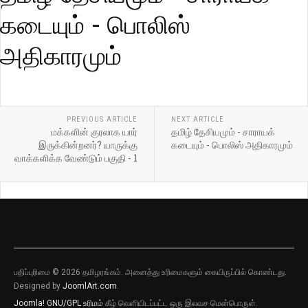
கடையும் - பொலிஸ்
அதிகாரமும்
PREVIOUS ARTICLE
NEXT ARTICLE
மக்களின் குரலாக யார்
தமிழ் தேசியமும் - சாராயக்
இருக்கின்றனர்? யாருக்கு
கடையும் - பொலிஸ் அதிகாரமும்
வாக்களிக்க வேண்டும் பகுதி - 1
பதிப்புரிமை © 2026 தமிழரங்கம். அனைத்து உரிமைகளும் கையிருப்பில் கொண்டது.
Designed by
JoomlArt.com
.
Joomla!
GNU/GPL உரிமம்
கீழ் வெளியிடப்பட்ட ஒரு இலவச மென்பொருள்.