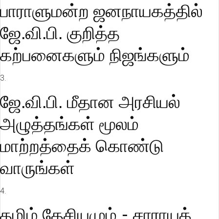
பாராளுமன்ற ஜனநாயகத்தில்
ஜே.வி.பி. குறித்த
கற்பனைகளும் நிஜங்களும்
3.
ஜே.வி.பி. மீதான அரசியல்
அழுத்தங்கள் மூலம்
மாற்றத்தைக் கொண்டு
வாருங்கள்
4.
தமிழ் தேசியமும் - சாராயக்