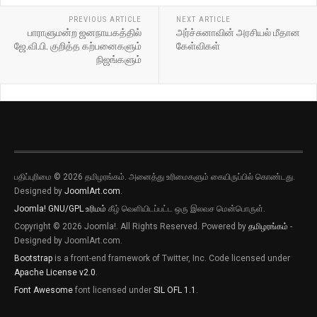
PREVIOUS ARTICLE
NEXT ARTICLE
பாராளுமன்ற ஜனநாயகத்தில்
அர்ச்சுனாவின் அரசியல் மீதான
ஜே.வி.பி. குறித்த கற்பனைகளும்
கேள்விகள்
நிஜங்களும்
பதிப்புரிமை © 2026 தமிழரங்கம். அனைத்து உரிமைகளும் கையிருப்பில் கொண்டது.
Designed by
JoomlArt.com
.
Joomla!
GNU/GPL உரிமம்
கீழ் வெளியிடப்பட்ட ஒரு இலவச மென்பொருள்.
Copyright © 2026 Joomla!. All Rights Reserved. Powered by
தமிழரங்கம்
-
Designed by JoomlArt.com.
Bootstrap
is a front-end framework of Twitter, Inc. Code licensed under
Apache License v2.0
.
Font Awesome
font licensed under
SIL OFL 1.1
.