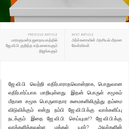
PREVIOUS ARTICLE
NEXT ARTICLE
பாராளுமன்ற ஜனநாயகத்தில்
அர்ச்சுனாவின் அரசியல் மீதான
ஜே.வி.பி. குறித்த கற்பனைகளும்
கேள்விகள்
நிஜங்களும்
ஜே.வி.பி. வெற்றி எதிர்பாராதவொன்றாக, பொதுவான
எதிர்பார்ப்பாக மாறியுள்ளது. இதன் பொருள் சமூகம்
மீதான சமூக பொருளாதார சுமைகளிலிருந்து தம்மை
விடுவிக்கும் என்று நம்பி ஜே.வி.பி.க்கு வாக்களிப்பு
நடக்கும். இதை ஜே.வி.பி. செய்யுமா!? ஜே.வி.பி.க்கு
வாக்களிக்கவுள்ள மக்கள் யார்? அவர்களின்