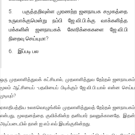
5. பகுத்தறிவுள்ள முரணற்ற ஜனநாயக சமூகத்தை
உருவாக்குமென்று நம்பி ஜே.வி.பி.க்கு வாக்களித்த
மக்களின் ஜனநாயகக் கோரிக்கைகளை ஜே.வி.பி
நிறைவு செய்யுமா?
6. இப்படி பல
ஒரு முதலாளித்துவக் கட்சியால், முதலாளித்துவ தேர்தல் ஜனநாயகம்
மூலம் ஆட்சியைப் -பதவியைப் பிடிக்கும் ஜே.வி.பி.யால் என்ன செய்ய
முடியும்?
ஏகாதிபத்திய உலகவொழுங்கில் முதலாளித்துவத் தேர்தல் ஜனநாயகம்
என்பது, மூலதனத்தை குவிக்கின்ற தனியார் நலனுக்கானதே. இதன்
அடிப்படையில் தான் ஐ.எம்.எவ் இயங்குகின்றது.