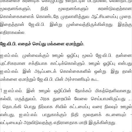
மக்களைச் சுரண்டிக் கொழுப்பது உள்நாட்டில் மட்டுமல்ல, வெளிநாட்டு
மூலதனங்களும், நிதி மூலதனங்களும் சுரண்டுவதற்கான
கொள்கைகளைக் கொண்டதே முதலாளித்துவ ஆட்சியமைப்பு முறை.
இதைத்தான் ஜே.வி.பி. இன்று முன்வைத்திருக்கின்றது. இதற்கு
எதிராகவல்ல.
ஜே.வி.பி. எதைச் செய்து மக்களை ஏமாற்றும்.
ஐ.எம்.எவ். முன்வைக்கும் ஊழல் ஒழிப்பு மூலம் ஜே.வி.பி. தன்னை
புரட்சிகரமான சக்தியாக காட்டிக்கொள்ளும். ஊழல் ஓழிப்பு என்பது
ஐ.எம்.எவ். இன் அடிப்படைக் கொள்கைகளில் ஒன்று. இது தான்
மக்களை ஏமாற்றும் ஜே.வி.பி. யின் அச்சாணியும் கூட.
1.ஐ.எம்.எவ். இன் ஊழல் ஒழிப்பின் நோக்கம் மிகத்தெளிவானது.
கல்வி, மருத்துவம், அரசு துறையில் வேலை செய்யாமலிருப்பது ,..
தொடங்கி பொது நிர்வாக சிவில் கட்டமைப்பு வரை நிலவும் ஊழல்
என்பது, ஐ.எம்.எவ். பாதுகாக்கும் நிதி மூலதனக் கடனையும் -
வட்டியையும் அறவிடுவதற்கு எதிரானதாக மாறி இருக்கின்றது.