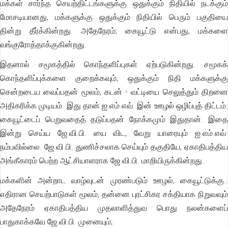
மக்கள் சார்ந்த செயற்திட்டங்களுக்கு ஒதுக்கும் நிதியில் நடக்கும்
மோசடியானது, மக்களுக்கு ஒதுக்கும் நிதியில் பெரும் பகுதியை
தின்று தீர்க்கின்றது. அதேநேரம்; கையூட்டு என்பது, மக்களை
வங்குரோத்தாக்குகின்றது.
இதனால் சமூகத்தில் கொந்தளிப்புகள் ஏற்படுகின்றது. சமூகக்
கொந்தளிப்புக்களை குறைக்கவும், ஒதுக்கும் நிதி மக்களுக்கு
சென்றடைய வைப்பதன் மூலம், கடன் - வட்டியை செலுத்தும் திறனை
அதிகரிக்க முடியம். இது தான் ஐ.எம்.எவ். இன் ஊழல் ஒழிப்புத் திட்டம்.
கையூட்டைப் பெறுவதைத் தடுப்பதன் நோக்கமும் இதுதான். இதை
இன்று செய்ய ஜே.வி.பி. யை விட, வேறு யாரையும் ஐ.எம்.எவ்.
நம்பவில்லை. ஜே.வி.பி. துணிச்சலாக செய்யும் தகுதியே, ஏகாதிபத்திய
அங்கீகாரம் பெற்ற ஆட்சியாளராக ஜே.வி.பி. மாறியிருக்கின்றது.
மக்களின் அன்றாட வாழ்வுடன் முரண்படும் ஊழல், கையூட்டுக்கு..
எதிரான செயற்பாடுகள் மூலம், தன்னை புரட்சிகர சக்தியாக நிறுவவும்
அதேநேரம் ஏகாதிபத்திய முதலாளித்துவ பொது நலன்களைப்
பாதுகாக்கவே ஜே.வி.பி. முனையும்;.