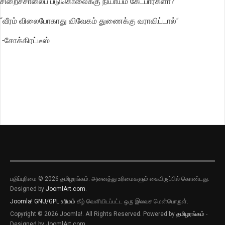
சிறைச்சாலைப் படுகொலைக்கு நியாயம் கேட்பார்களா?
“வீரம் விலைபோகாது விவேகம் துணைக்கு வராவிட்டால்”
-சோக்கிரட்டீஸ்
பதிப்புரிமை © 2026 தமிழரங்கம். அனைத்து உரிமைகளும் கையிருப்பில் கொண்டது.
Designed by
JoomlArt.com
.
Joomla!
GNU/GPL உரிமம்
கீழ் வெளியிடப்பட்ட ஒரு இலவச மென்பொருள்.
Copyright © 2026 Joomla!. All Rights Reserved. Powered by
தமிழரங்கம்
-
Designed by JoomlArt.com.