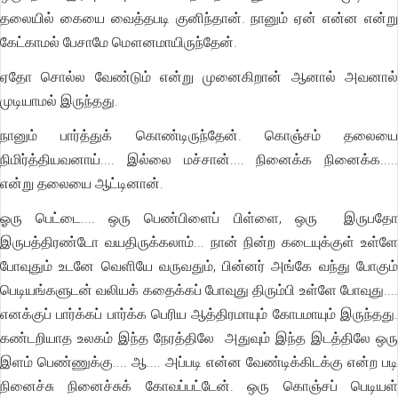
தலையில் கையை வைத்தபடி குனிந்தான். நானும் ஏன் என்ன என்று
கேட்காமல் பேசாமே மௌனமாயிருந்தேன்.
ஏதோ சொல்ல வேண்டும் என்று முனைகிறான் ஆனால் அவனால்
முடியாமல் இருந்தது.
நானும் பார்த்துக் கொண்டிருந்தேன். கொஞ்சம் தலையை
நிமிர்த்தியவனாய்.... இல்லை மச்சான்.... நினைக்க நினைக்க.....
என்று தலையை ஆட்டினான்.
ஓரு பெட்டை.... ஒரு பெண்பிளைப் பிள்ளை, ஒரு இருபதோ
இருபத்திரண்டோ வயதிருக்கலாம்... நான் நின்ற கடையுக்குள் உள்ளே
போவுதும் உடனே வெளியே வருவதும், பின்னர் அங்கே வந்து போகும்
பெடியங்களுடன் வலியக் கதைக்கப் போவுது திரும்பி உள்ளே போவுது....
எனக்குப் பார்க்கப் பார்க்க பெரிய ஆத்திரமாயும் கோபமாயும் இருந்தது.
கண்டறியாத உலகம் இந்த நேரத்திலே அதுவும் இந்த இடத்திலே ஒரு
இளம் பெண்ணுக்கு.... ஆ.... அப்படி என்ன வேண்டிக்கிடக்கு என்ற படி
நினைச்சு நினைச்சுக் கோவப்பட்டேன். ஒரு கொஞ்சப் பெடியள்