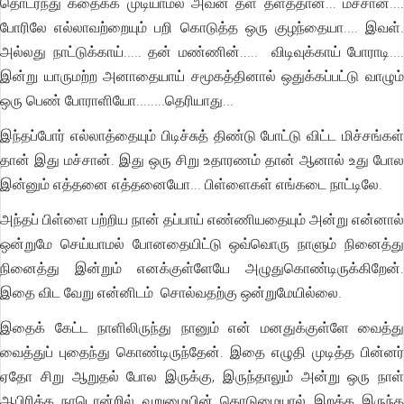
தொடர்ந்து கதைக்க முடியாமல் அவன் தள தளத்தான்... மச்சான்....
போரிலே எல்லாவற்றையும் பறி கொடுத்த ஒரு குழந்தையா.... இவள்.
அல்லது நாட்டுக்காய்..... தன் மண்ணின்..... விடிவுக்காய் போராடி....
இன்று யாருமற்ற அனாதையாய் சமூகத்தினால் ஒதுக்கப்பட்டு வாழும்
ஒரு பெண் போராளியோ........தெரியாது...
இந்தப்போர் எல்லாத்தையும் பிடிச்சுத் திண்டு போட்டு விட்ட மிச்சங்கள்
தான் இது மச்சான். இது ஒரு சிறு உதாரணம் தான் ஆனால் உது போல
இன்னும் எத்தனை எத்தனையோ... பிள்ளைகள் எங்கடை நாட்டிலே.
அந்தப் பிள்ளை பற்றிய நான் தப்பாய் எண்ணியதையும் அன்று என்னால்
ஒன்றுமே செய்யாமல் போனதையிட்டு ஒவ்வொரு நாளும் நினைத்து
நினைத்து இன்றும் எனக்குள்ளேயே அழுதுகொண்டிருக்கிறேன்.
இதை விட வேறு என்னிடம் சொல்வதற்கு ஒன்றுமேயில்லை.
இதைக் கேட்ட நாளிலிருந்து நானும் என் மனதுக்குள்ளே வைத்து
வைத்துப் புதைந்து கொண்டிருந்தேன். இதை எழுதி முடித்த பின்னர்
ஏதோ சிறு ஆறுதல் போல இருக்கு, இருந்தாலும் அன்று ஒரு நாள்
ஆபிரிக்க நாடொன்றில் வறுமையின் கொடுமையால் இறக்க இருந்த