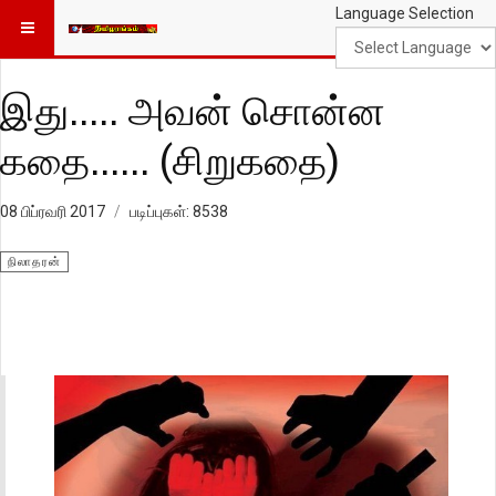
Language Selection
இது..... அவன் சொன்ன
கதை...... (சிறுகதை)
08 பிப்ரவரி 2017
படிப்புகள்: 8538
நிலாதரன்