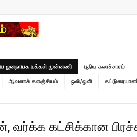
திய ஜனநாயக மக்கள் முன்னணி
புதிய கலாச்சாரம்
ஆவணக் களஞ்சியம்
ஒலி/ஒளி
கட்டுரையாளர
், வர்க்க கட்சிக்கான பிரச்