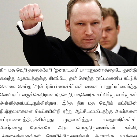
நிற, மத வெறி தலைக்கேறி "ஜனநாயகப்" பாராளுமன்றத்தையே குண்டு
வைத்து ஆகாயத்துக்கு கிளப்பிய, தன் சொந்த நாட்டவரையே சுட்டுக்
கொலை செய்த "அன்டர்ஸ் பிரைவிக்" என்பவனை "பாலூட்டி" வளர்த்த
வெளிநாட்டவருக்கெதிரான நிறவெறி, மதவெறிக கட்சிக்கு வாக்குகள்
அள்ளித்தரப்பட்டிருக்கின்றன. இந்த நிற மத வெறிக் கட்சியின்
நிபந்தனைகளை வெட்கமின்றி ஏற்று ஆட்சியமைப்பதற்கு அவர்களை
கட்டியணைத்திருக்கின்றது முதலாளித்துவ வலதுசாரிக்கட்சி.
அவர்களது நோக்கமே அரச பொதுநிறுவனங்கள், கல்வி,
பல்கலைக்கழகங்கள், தொழில்நிறுவனங்கள், அரசாங்க மருத்துவ