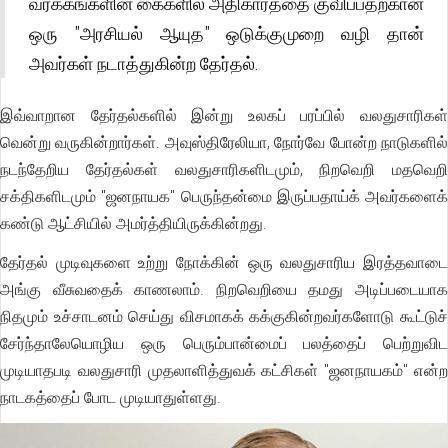
வர்க்கங்களின் கைகளில் அதிகாரத்தை குவிப்பதற்கான
ஒரு "அரசியல் ஆயுத" ஒடுக்குமுறை வழி தான்
அவர்கள் நடாத்துகின்ற தேர்தல்.
இவ்வாறான தேர்தல்களில் இன்று உலகப் பரப்பில் வலதுசாரிகள்
வென்று வருகின்றார்கள். அவுஸ்திரேலியா, நோர்வே போன்ற நாடுகளில்
நடந்தேறிய தேர்தல்கள் வலதுசாரிகளிடமும், நிறவெறி மதவெறி
சக்திகளிடமும் "ஜனநாயக" பெருந்தன்மை இருப்பதாய்க் அவர்களைக்
கண்டு ஆட்சியில் அமர்த்தியிருக்கின்றது.
தேர்தல் முடிவுகளை உற்று நோக்கின் ஒரு வலதுசாரிய இரத்தவாடை
அங்கு வீசுவதைக் காணலாம். நிறவெறியை தமது அடிப்படையாக
நிதமும் உச்சாடனம் செய்து விசமாகக் கக்குகின்றவர்களோடு கூட்டுச்
சேர்ந்தாலேயொழிய ஒரு பெரும்பான்மைப் பலத்தைப் பெற்றுவிட
முடியாதபடி வலதுசாரி முதலாளித்துவக் கட்சிகள் "ஜனநாயகம்" என்ற
நாடகத்தைப் போட முடியாதுள்ளது.