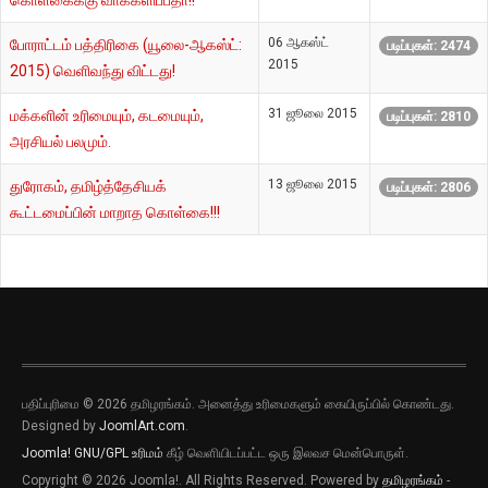
கொள்கைக்கு வாக்களிப்பதா!!
06 ஆகஸ்ட்
போராட்டம் பத்திரிகை (யூலை-ஆகஸ்ட்:
படிப்புகள்: 2474
2015
2015) வெளிவந்து விட்டது!
31 ஜூலை 2015
மக்களின் உரிமையும், கடமையும்,
படிப்புகள்: 2810
அரசியல் பலமும்.
13 ஜூலை 2015
துரோகம், தமிழ்த்தேசியக்
படிப்புகள்: 2806
கூட்டமைப்பின் மாறாத கொள்கை!!!
பதிப்புரிமை © 2026 தமிழரங்கம். அனைத்து உரிமைகளும் கையிருப்பில் கொண்டது.
Designed by
JoomlArt.com
.
Joomla!
GNU/GPL உரிமம்
கீழ் வெளியிடப்பட்ட ஒரு இலவச மென்பொருள்.
Copyright © 2026 Joomla!. All Rights Reserved. Powered by
தமிழரங்கம்
-