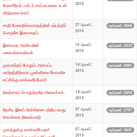
2015
பேராசிரியர் டாக்டர் சாய்பாபாவை உடன்
விடுதலை செய்
27 ஆகஸ்ட்
சாதி மேலாதிக்கவாதத்தின் உற்பத்திப்
படிப்புகள்: 3466
2015
பொருளே இனவாதம்...
16 ஆகஸ்ட்
இனவாத அரசியலின்
படிப்புகள்: 2432
2015
பணயக்கைதிகள்
14 ஆகஸ்ட்
முகமாற்றம் போதும், அமைப்பு
படிப்புகள்: 2481
2015
மாற்றத்திற்காக முன்னிலை சோசலிச
கட்சிக்கு வாக்களிப்போம்!
14 ஆகஸ்ட்
நிலத்தைப் பொறுத்ததே விளைச்சல்...
படிப்புகள்: 2494
2015
07 ஆகஸ்ட்
தேசிய இனப் பிரச்சினை பற்றிய எமது
படிப்புகள்: 2757
2015
கொள்கை நிலைப்பாடு
07 ஆகஸ்ட்
முகத்துக்கு வாக்களிப்பதா!
படிப்புகள்: 2631
2015