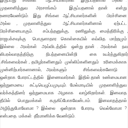
இருப்பது சிங்கள ஆட்சியாளர்கள் இருப்பதனால் அல்ல .
முதலாளித்துவ அரசாங்கம் இருப்பதனால் தான் என்று
உணரவேண்டும். இது சிங்கள ஆட்சியாளர்களின் பிரச்சினை
அல்ல , முதலாளித்துவ ஆட்சியாளர்களினால் ஏற்பட்ட
பிரச்சினையாகும். சம்பந்தனுக்கு, ரணிலுக்கு. மைத்திரிக்கு ,
ராஜபக்சவுக்கு பொருளாதார கொள்கையில் எவ்வித மாற்றமும்
இல்லை . அவர்கள் அவ்விடத்தில் ஒன்று தான் . அவர்கள் நவ
லிபரல்வாதத்திற்கு நிபந்தனையின்றி கை உயர்த்துகிறார்
.சிங்களவர்கள் , தமிழர்களினதும் முஸ்லிம்களினதும் உரிமைக்காக
முன்னிற்பார்களானால், அவர்களும் சிங்களவர்களோடு
ஒன்றாக போராட்டத்தில் இணைவார்கள். இதில் தான் உண்மையான
ஒற்றுமையை கட்டியெழுப்பமுடியும். மேல்மாடியில் முதலாளித்துவ
வர்க்கத்தினர் ஒற்றுமையாக அழகாக வாழ்கிறார்கள். இனவாத
தீயில் பொதுமக்கள் கருகிப்போகவேன்டாம். இனவாதத்தால்
அழிந்துபோவோமா ? இல்லை ஒன்றாக போராடி வெல்வோமா ?
என்பதை மக்கள் தீர்மானிக்க வேண்டும்.