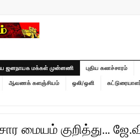
திய ஜனநாயக மக்கள் முன்னணி
புதிய கலாச்சாரம்
ஆவணக் களஞ்சியம்
ஒலி/ஒளி
கட்டுரையாளர
ார மையம் குறித்து… ஜே.வி