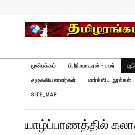
முன்பக்கம்
பி.இரயாகரன் - சமர்
பு
சமூகவியலாளர்கள்
மார்க்ஸிய நூல்கள்
SITE_MAP
யாழ்ப்பாணத்தில் கலாச